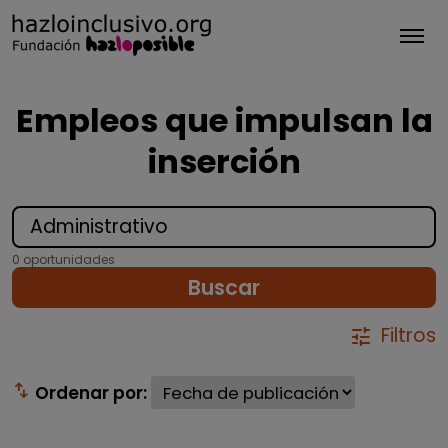
Tog
Empleos que impulsan la
inserción
0 oportunidades
Buscar
Filtros
tune
swap_vert
Ordenar por: