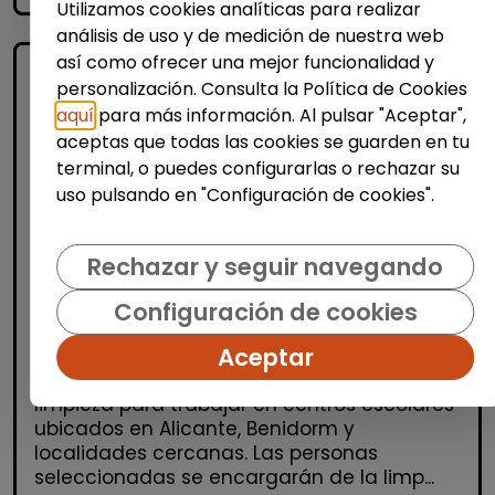
Utilizamos cookies analíticas para realizar
análisis de uso y de medición de nuestra web
así como ofrecer una mejor funcionalidad y
personalización. Consulta la Política de Cookies
aquí
para más información. Al pulsar "Aceptar",
aceptas que todas las cookies se guarden en tu
terminal, o puedes configurarlas o rechazar su
uso pulsando en "Configuración de cookies".
Limpieza y mantenimiento
Rechazar y seguir navegando
Operario/a de limpieza de centros
escolares (benidorm y alrededores)
Configuración de cookies
OSGA LEVANTE
| España(Alicante)
Aceptar
Se buscan varios/as operarios/as de
limpieza para trabajar en centros escolares
ubicados en Alicante, Benidorm y
localidades cercanas. Las personas
seleccionadas se encargarán de la limp...