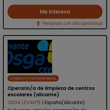
Me interesa
accessibility_new
Personas con discapacidad
Limpieza y mantenimiento
Operario/a de limpieza de centros
escolares (alicante)
OSGA LEVANTE
| España(Alicante)