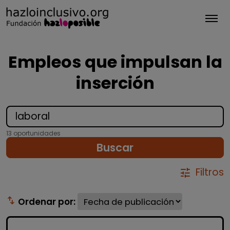
Tog
Empleos que impulsan la
inserción
13 oportunidades
Buscar
Filtros
tune
swap_vert
Ordenar por: