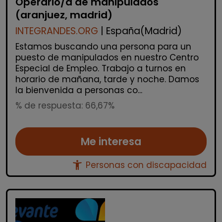
Operario/a de manipulados
(aranjuez, madrid)
INTEGRANDES.ORG
| España(Madrid)
Estamos buscando una persona para un
puesto de manipulados en nuestro Centro
Especial de Empleo. Trabajo a turnos en
horario de mañana, tarde y noche. Damos
la bienvenida a personas co...
% de respuesta: 66,67%
Me interesa
accessibility_new
Personas con discapacidad