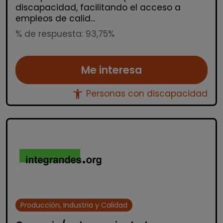
discapacidad, facilitando el acceso a
empleos de calid...
% de respuesta: 93,75%
Me interesa
accessibility_new
Personas con discapacidad
Producción, Industria y Calidad