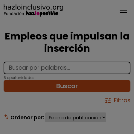
Tog
Empleos que impulsan la
inserción
8 oportunidades
Buscar
Filtros
tune
swap_vert
Ordenar por: