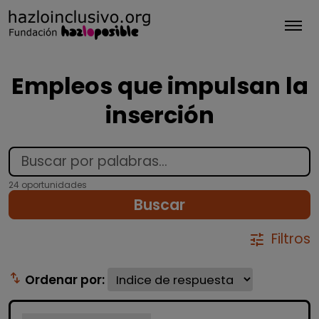
Tog
Empleos que impulsan la
inserción
24 oportunidades
Buscar
Filtros
tune
swap_vert
Ordenar por: