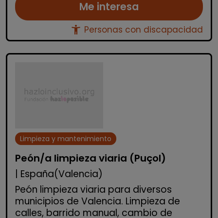
Me interesa
accessibility_new
Personas con discapacidad
Limpieza y mantenimiento
Peón/a limpieza viaria (Puçol)
| España(Valencia)
Peón limpieza viaria para diversos
municipios de Valencia. Limpieza de
calles, barrido manual, cambio de