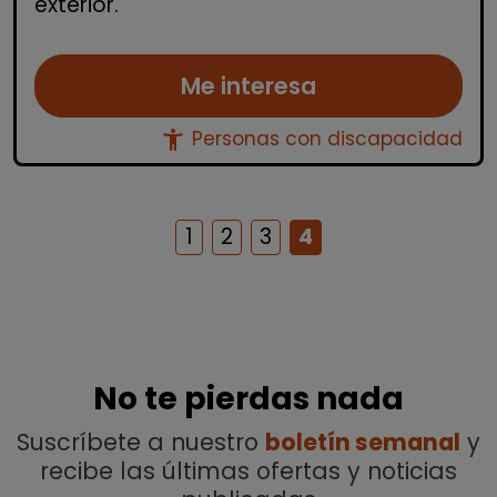
exterior.
Me interesa
accessibility_new
Personas con discapacidad
1
2
3
4
No te pierdas nada
Suscríbete a nuestro
boletín semanal
y
recibe las últimas ofertas y noticias