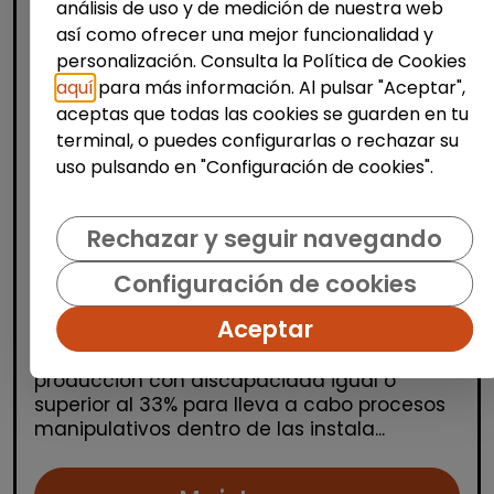
análisis de uso y de medición de nuestra web
así como ofrecer una mejor funcionalidad y
personalización. Consulta la Política de Cookies
aquí
para más información. Al pulsar "Aceptar",
aceptas que todas las cookies se guarden en tu
terminal, o puedes configurarlas o rechazar su
Logística, Almacén y Compras
uso pulsando en "Configuración de cookies".
Producción, Industria y Calidad
Operario/a de producción
Rechazar y seguir navegando
(Azuqueca de Henares)
Configuración de cookies
| España(Guadalajara)
Aceptar
OPERARIOS/AS DE PRODUCCIÓN Desde
Stylepack buscamos operarios de
producción con discapacidad igual o
superior al 33% para lleva a cabo procesos
manipulativos dentro de las instala...