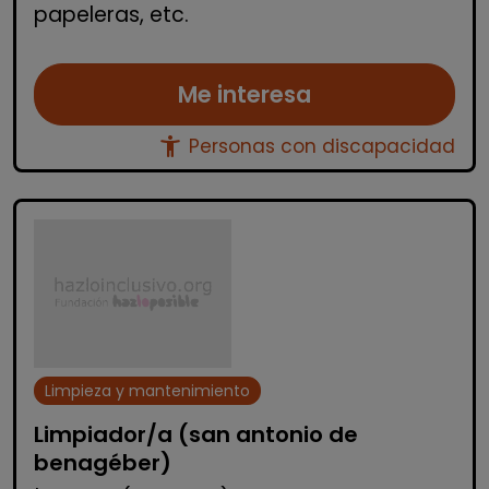
papeleras, etc.
Me interesa
accessibility_new
Personas con discapacidad
Limpieza y mantenimiento
Limpiador/a (san antonio de
benagéber)