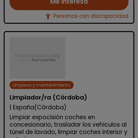
Me interesa
accessibility_new
Personas con discapacidad
Limpieza y mantenimiento
Limpiador/ra (Córdoba)
| España(Córdoba)
Limpiar expocisión coches en
concesionario, trasladar los vehículos al
túnel de lavado, limpiar coches interior y