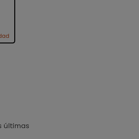
idad
s últimas