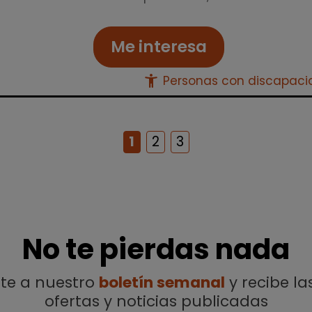
Me interesa
accessibility_new
Personas con discapac
1
2
3
No te pierdas nada
ete a nuestro
boletín semanal
y recibe la
ofertas y noticias publicadas