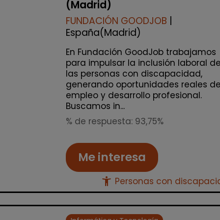
(Madrid)
FUNDACIÓN GOODJOB
|
España(Madrid)
En Fundación GoodJob trabajamos
para impulsar la inclusión laboral d
las personas con discapacidad,
generando oportunidades reales d
empleo y desarrollo profesional.
Buscamos in...
% de respuesta: 93,75%
Me interesa
accessibility_new
Personas con discapac