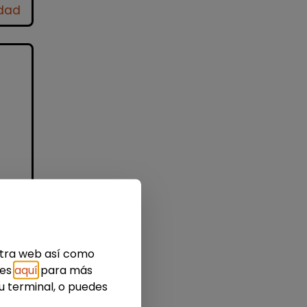
idad
nes
estra web así como
ies
aquí
para más
u terminal, o puedes