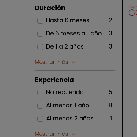
Duración
Hasta 6 meses
2
De 6 meses a 1 año
3
De 1 a 2 años
3
Mostrar más
keyboard_arrow_down
Experiencia
No requerida
5
Al menos 1 año
8
Al menos 2 años
1
Mostrar más
keyboard_arrow_down