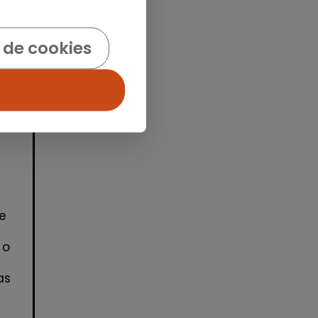
idad
 de cookies
e
 o
as