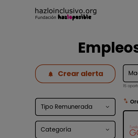
Empleos
Crear alerta
15 opor
Tipo de oferta
swap_vert
Or
Categoría