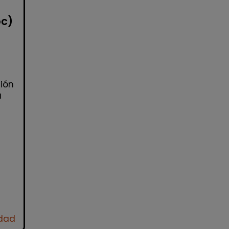
oc)
ión
a
idad