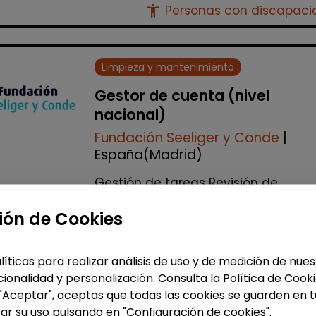
accessibility_new
Personas con discapac
Limpieza y mantenimiento
Gestor de cuenta (nivel
nacional)
Fundación Seeliger y Conde
|
España(Madrid)
Gestión de tareas Revisión de
facturación Apoyo a las delegacio
Auditorías internas y gestión de
ión de Cookies
incidencias Realización de visitas a
todos los cen...
líticas para realizar análisis de uso y de medición de nu
% de respuesta: 100,00%
ionalidad y personalización. Consulta la Política de Cook
 "Aceptar", aceptas que todas las cookies se guarden en t
ar su uso pulsando en "Configuración de cookies".