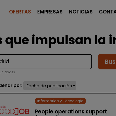
OFERTAS
EMPRESAS
NOTICIAS
CONT
 que impulsan la i
Bus
tunidades
denar por:
Informática y Tecnología
People operations support