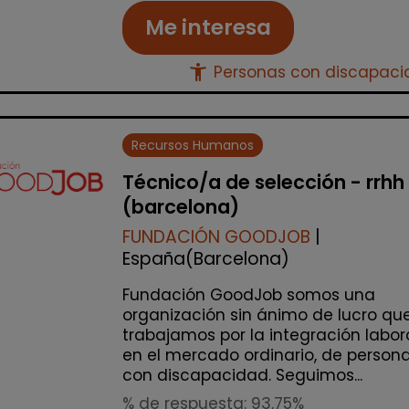
Me interesa
accessibility_new
Personas con discapac
Recursos Humanos
Técnico/a de selección - rrhh
(barcelona)
FUNDACIÓN GOODJOB
|
España(Barcelona)
Fundación GoodJob somos una
organización sin ánimo de lucro qu
trabajamos por la integración labor
en el mercado ordinario, de person
con discapacidad. Seguimos...
% de respuesta: 93,75%