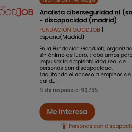
Informática y Tecnología
Analista ciberseguridad n1 (s
- discapacidad (madrid)
FUNDACIÓN GOODJOB
|
España(Madrid)
En la Fundación GoodJob, organizac
sin ánimo de lucro, trabajamos par
impulsar la empleabilidad real de
personas con discapacidad,
facilitando el acceso a empleos de
calid...
% de respuesta: 93,75%
Me interesa
accessibility_new
Personas con discapac