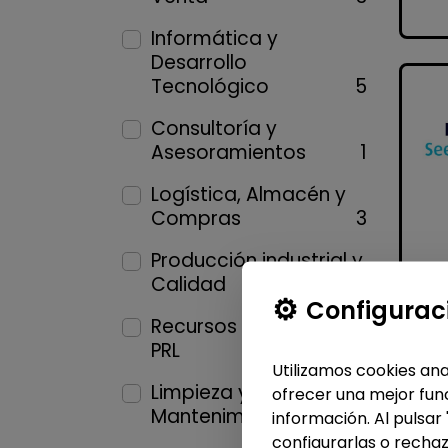
Informática y
Desarrollo
Tecnológico
5
Consultoría y
Asesoramientos
1
Logística, Almacén y
Compras
3
Producción industrial y
Calidad
2
Configurac
Recursos Humanos y
PRL
1
Utilizamos cookies ana
Limpieza y
ofrecer una mejor func
Mantenimiento
2
información. Al pulsar
configurarlas o rechaz