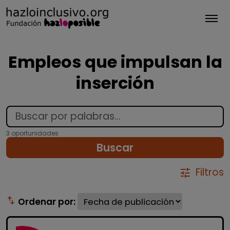
Tog
Empleos que impulsan la
inserción
3 oportunidades
Buscar
Filtros
tune
swap_vert
Ordenar por: