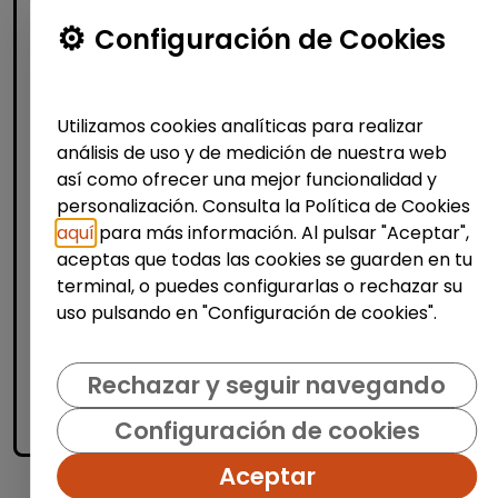
Atención al Cliente y Comercio
Configuración de Cookies
Producción, Industria y Calidad
Operario/a en lavandería y tintorería
Utilizamos cookies analíticas para realizar
(madrid)
análisis de uso y de medición de nuestra web
| España(Madrid)
así como ofrecer una mejor funcionalidad y
personalización. Consulta la Política de Cookies
Bajo la supervisión de la persona
responsable: Recepcionar y clasificar
aquí
para más información. Al pulsar "Aceptar",
prendas según tipo de tejido, color y
aceptas que todas las cookies se guarden en tu
tratamiento necesario. Aplicar procesos de
terminal, o puedes configurarlas o rechazar su
limpieza adecuados (lav...
uso pulsando en "Configuración de cookies".
Me interesa
Rechazar y seguir navegando
Configuración de cookies
accessibility_new
Personas con discapacidad
Aceptar