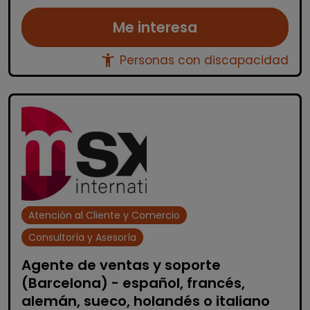
Me interesa
accessibility_new
Personas con discapacidad
Atención al Cliente y Comercio
Consultoría y Asesoría
Agente de ventas y soporte
(Barcelona) - español, francés,
alemán, sueco, holandés o italiano