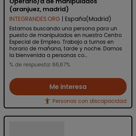
Operario/a de manipulados
(aranjuez, madrid)
INTEGRANDES.ORG
| España(Madrid)
Estamos buscando una persona para un
puesto de manipulados en nuestro Centro
Especial de Empleo. Trabajo a turnos en
horario de mañana, tarde y noche. Damos
la bienvenida a personas co...
% de respuesta: 66,67%
Me interesa
accessibility_new
Personas con discapacidad