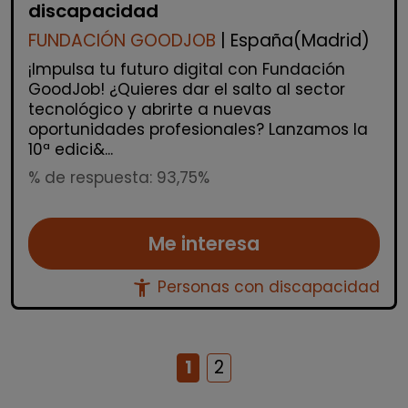
discapacidad
FUNDACIÓN GOODJOB
| España(Madrid)
¡Impulsa tu futuro digital con Fundación
GoodJob! ¿Quieres dar el salto al sector
tecnológico y abrirte a nuevas
oportunidades profesionales? Lanzamos la
10ª edici&...
% de respuesta: 93,75%
Me interesa
accessibility_new
Personas con discapacidad
1
2