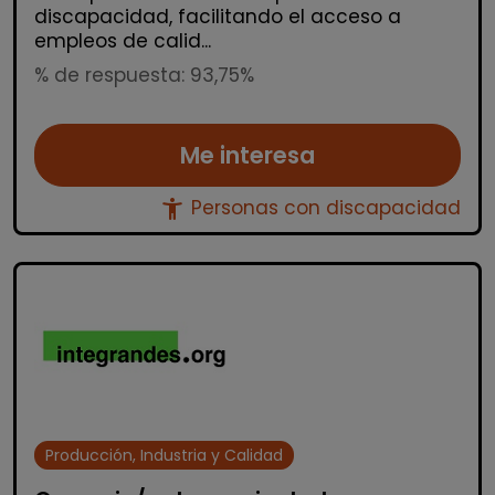
discapacidad, facilitando el acceso a
empleos de calid...
% de respuesta: 93,75%
Me interesa
accessibility_new
Personas con discapacidad
Producción, Industria y Calidad