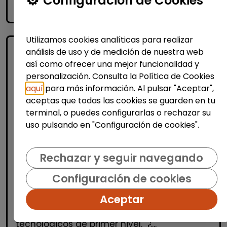
Configuración de Cookies
accessibility_new
Personas con discapacidad
Utilizamos cookies analíticas para realizar
análisis de uso y de medición de nuestra web
así como ofrecer una mejor funcionalidad y
personalización. Consulta la Política de Cookies
aquí
para más información. Al pulsar "Aceptar",
aceptas que todas las cookies se guarden en tu
terminal, o puedes configurarlas o rechazar su
uso pulsando en "Configuración de cookies".
Informática y Tecnología
Administrador/a de sistemas junior -
Rechazar y seguir navegando
discapacidad (madrid)
FUNDACIÓN GOODJOB
| España(Madrid)
Configuración de cookies
¿Quiénes somos? En Fundación GoodJob
Aceptar
trabajamos por la inclusión laboral de
PERSONAS CON DISCAPACIDAD en entornos
tecnológicos de primer nivel. ¿...