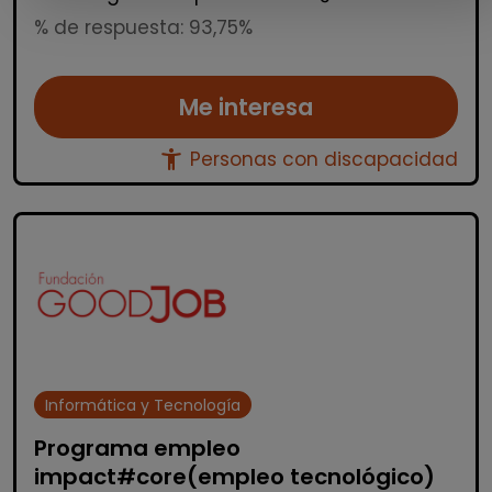
% de respuesta: 93,75%
Me interesa
accessibility_new
Personas con discapacidad
Informática y Tecnología
Programa empleo
impact#core(empleo tecnológico)