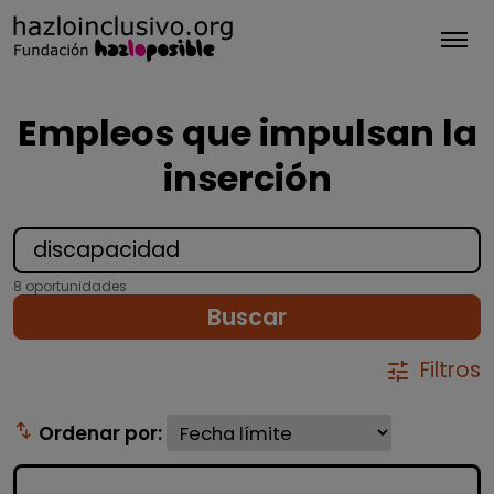
Tog
Empleos que impulsan la
inserción
8 oportunidades
Buscar
Filtros
tune
swap_vert
Ordenar por: