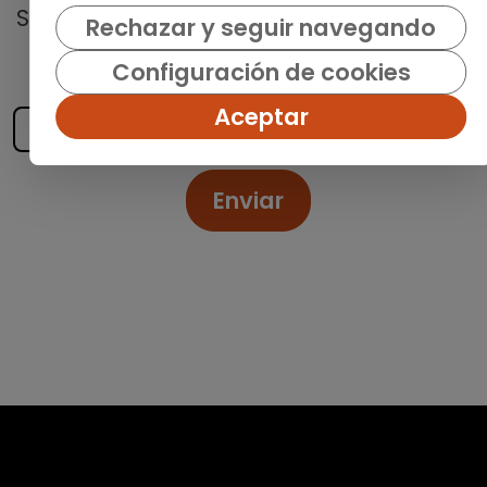
Suscríbete a nuestro
boletín semanal
y
Rechazar y seguir navegando
recibe las últimas ofertas y noticias
Configuración de cookies
publicadas
Aceptar
Enviar