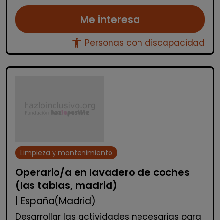
Me interesa
accessibility_new
Personas con discapacidad
Limpieza y mantenimiento
Operario/a en lavadero de coches
(las tablas, madrid)
| España(Madrid)
Desarrollar las actividades necesarias para