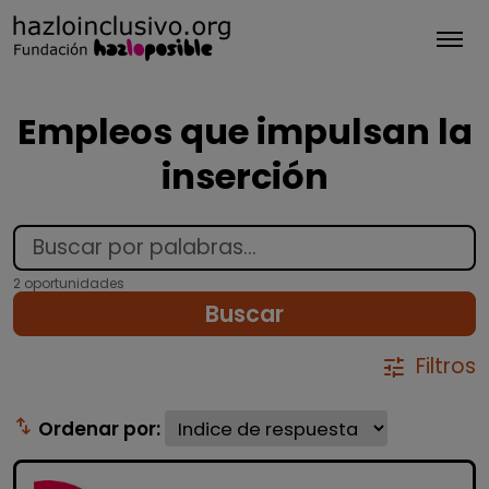
Tog
Empleos que impulsan la
inserción
2 oportunidades
Buscar
Filtros
tune
swap_vert
Ordenar por: