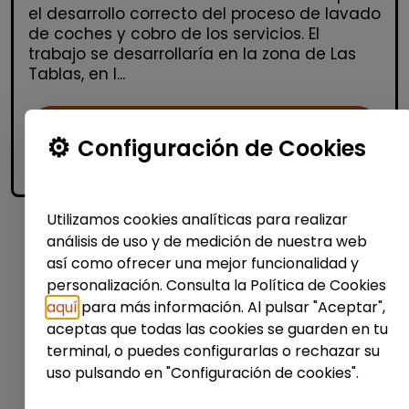
el desarrollo correcto del proceso de lavado
de coches y cobro de los servicios. El
trabajo se desarrollaría en la zona de Las
Tablas, en l...
Me interesa
Configuración de Cookies
accessibility_new
Personas con discapacidad
Utilizamos cookies analíticas para realizar
análisis de uso y de medición de nuestra web
1
así como ofrecer una mejor funcionalidad y
personalización. Consulta la Política de Cookies
aquí
para más información. Al pulsar "Aceptar",
aceptas que todas las cookies se guarden en tu
terminal, o puedes configurarlas o rechazar su
uso pulsando en "Configuración de cookies".
No te pierdas nada