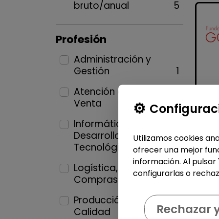
bruto/anual
5
Profesión
Administración y
Gestión
1
Atención al Cliente y
Venta
2
Configurac
Informática y
Desarrollo
Utilizamos cookies ana
Tecnológico
3
ofrecer una mejor func
información. Al pulsar
Logística, Almacén y
configurarlas o rechaz
Compras
2
Producción industrial y
Rechazar 
Calidad
2