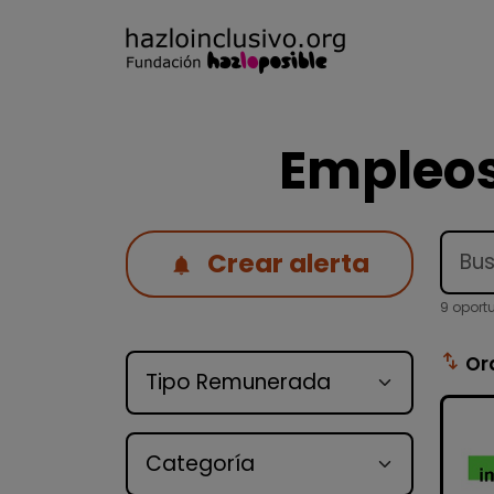
Empleos
Crear alerta
9 oport
Tipo de oferta
swap_vert
Or
Categoría