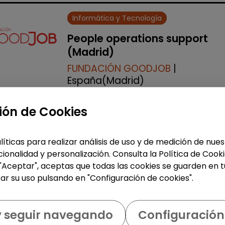
Informática y Tecnología
People operations support
(Madrid)
FUNDACIÓN GOODJOB
|
España(Madrid)
En Fundación GoodJob trabajamos
ión de Cookies
para impulsar la inclusión laboral d
las personas con discapacidad,
generando oportunidades reales d
líticas para realizar análisis de uso y de medición de nu
empleo y desarrollo profesional.
ionalidad y personalización. Consulta la Política de Cook
Buscamos in...
 "Aceptar", aceptas que todas las cookies se guarden en t
% de respuesta: 93,75%
ar su uso pulsando en "Configuración de cookies".
Me interesa
y seguir navegando
Configuración