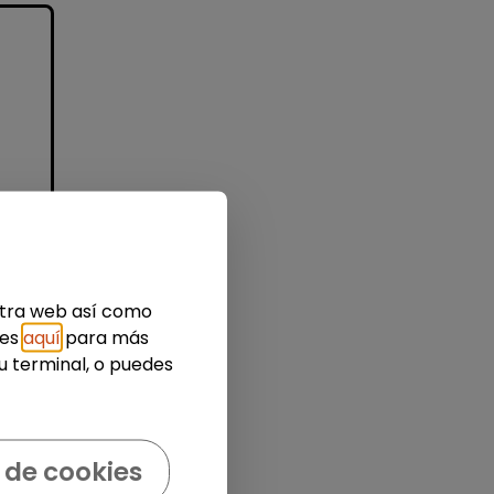
e
e
estra web así como
ies
aquí
para más
u terminal, o puedes
 de cookies