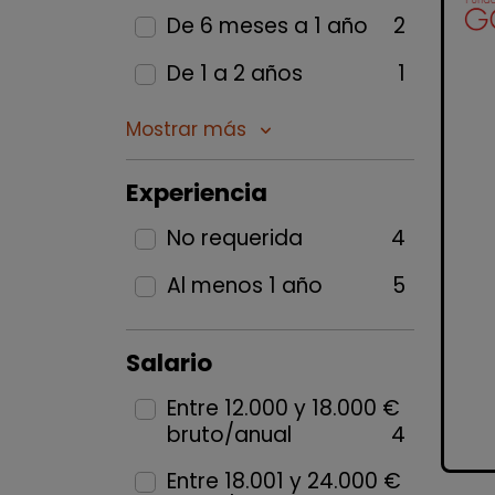
De 6 meses a 1 año
2
De 1 a 2 años
1
Mostrar más
keyboard_arrow_down
Experiencia
No requerida
4
Al menos 1 año
5
Salario
Entre 12.000 y 18.000 €
bruto/anual
4
Entre 18.001 y 24.000 €