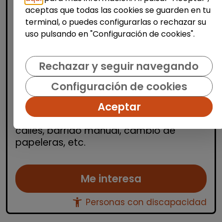
aceptas que todas las cookies se guarden en tu
terminal, o puedes configurarlas o rechazar su
uso pulsando en "Configuración de cookies".
Limpieza y mantenimiento
Rechazar y seguir navegando
Peón/a limpieza viaria (Puçol)
Configuración de cookies
| España(Valencia)
Aceptar
Peón limpieza viaria para diversos
municipios de Valencia. Limpieza de
calles, barrido manual, cambio de
papeleras, etc.
Me interesa
accessibility_new
Personas con discapacidad