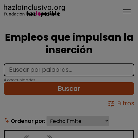
Tog
Empleos que impulsan la
inserción
4 oportunidades
Buscar
Filtros
tune
swap_vert
Ordenar por: