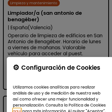
Limpieza y mantenimiento
Limpiador/a (san antonio de
benagéber)
| España(Valencia)
Operario de limpieza de edificios en San
Antonio de Benagéber. Horario de lunes
a viernes de mañanas. Valorable
vehículo para acceder al puest.
Configuración de Cookies
Me interesa
accessibility_new
Personas con discapacidad
Utilizamos cookies analíticas para realizar
análisis de uso y de medición de nuestra web
así como ofrecer una mejor funcionalidad y
personalización. Consulta la Política de Cookies
aquí
para más información. Al pulsar "Aceptar",