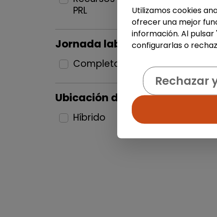
PRL
1
Utilizamos cookies ana
ofrecer una mejor func
información. Al pulsar
Jornada laboral
configurarlas o rechaz
Completa
2
Rechazar 
Ubicación del puesto
Híbrido
2