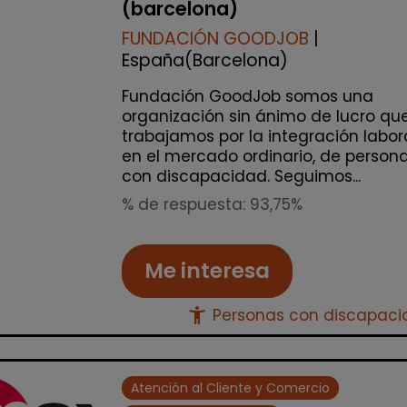
(barcelona)
FUNDACIÓN GOODJOB
|
España(Barcelona)
Fundación GoodJob somos una
organización sin ánimo de lucro qu
trabajamos por la integración labor
en el mercado ordinario, de person
con discapacidad. Seguimos...
% de respuesta: 93,75%
Me interesa
accessibility_new
Personas con discapac
Atención al Cliente y Comercio