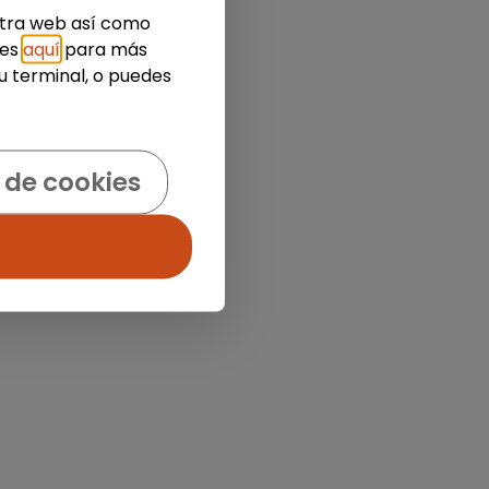
estra web así como
ies
aquí
para más
u terminal, o puedes
 de cookies