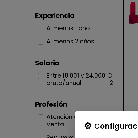
Experiencia
Al menos 1 año
1
Al menos 2 años
1
Salario
Entre 18.001 y 24.000 €
bruto/anual
2
Profesión
Atención al Cliente y
Venta
1
Configurac
Recursos Humanos y