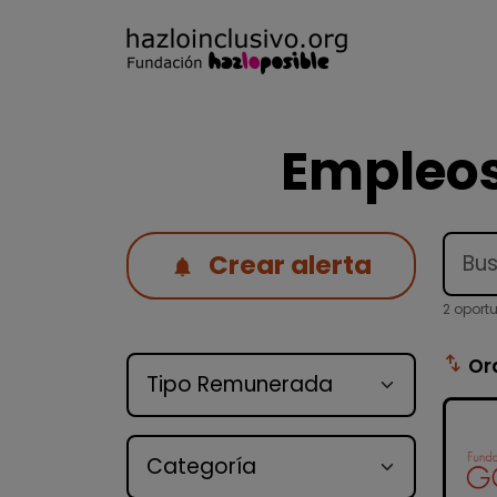
Empleos
Crear alerta
2 oport
Tipo de oferta
swap_vert
Or
Categoría