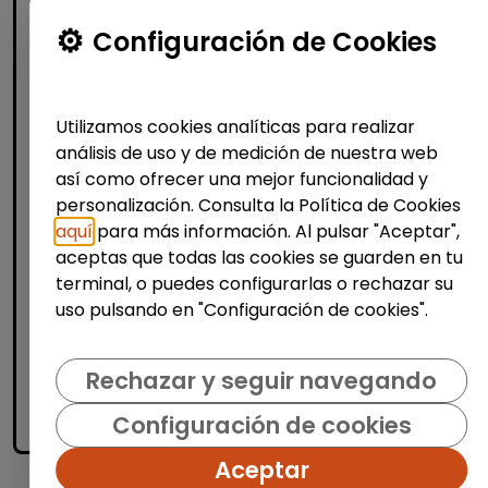
Atención al Cliente y Comercio
Configuración de Cookies
Consultoría y Asesoría
Agente de ventas y soporte
(Barcelona) - español, francés,
Utilizamos cookies analíticas para realizar
alemán, sueco, holandés o italiano
análisis de uso y de medición de nuestra web
MSX Internacional
| España(Barcelona)
así como ofrecer una mejor funcionalidad y
personalización. Consulta la Política de Cookies
MSX International es el proveedor líder
aquí
para más información. Al pulsar "Aceptar",
mundial de soluciones comerciales
aceptas que todas las cookies se guarden en tu
externalizadas para la industria automotriz
y opera en más de 80 países. La amplia
terminal, o puedes configurarlas o rechazar su
experienci...
uso pulsando en "Configuración de cookies".
Me interesa
Rechazar y seguir navegando
Configuración de cookies
accessibility_new
Personas con discapacidad
Aceptar