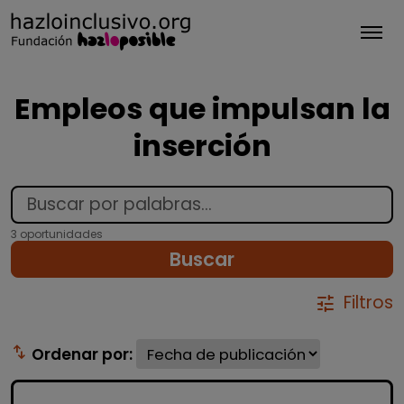
Tog
Empleos que impulsan la
inserción
3 oportunidades
Buscar
Filtros
tune
swap_vert
Ordenar por: