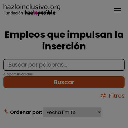
Tog
Empleos que impulsan la
inserción
4 oportunidades
Buscar
Filtros
tune
swap_vert
Ordenar por: