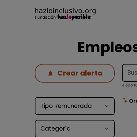
Empleos
Crear alerta
4 oport
Tipo de oferta
swap_vert
Or
Categoría