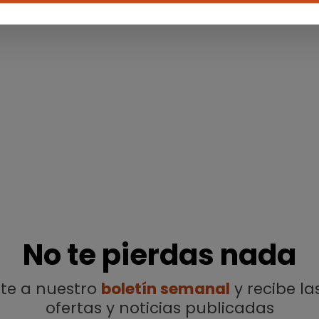
No te pierdas nada
ete a nuestro
boletín semanal
y recibe la
ofertas y noticias publicadas