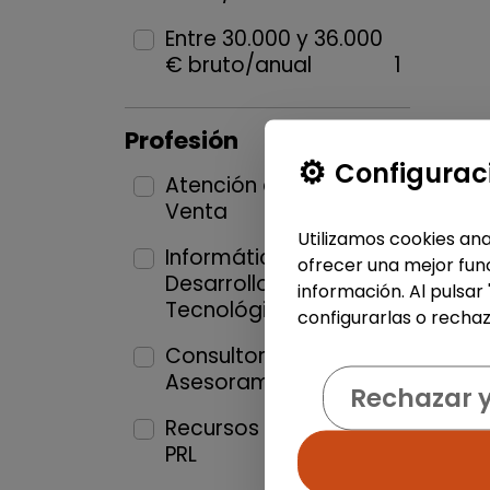
Entre 30.000 y 36.000
€ bruto/anual
1
Profesión
Configurac
Atención al Cliente y
Venta
2
Utilizamos cookies ana
Informática y
ofrecer una mejor func
Desarrollo
información. Al pulsar
Tecnológico
1
configurarlas o rechaz
Consultoría y
Asesoramientos
1
Rechazar 
Recursos Humanos y
PRL
1