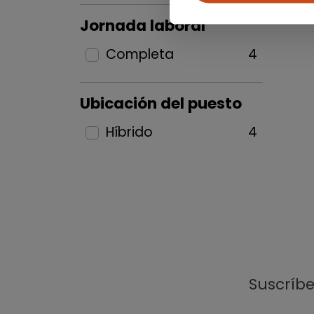
Jornada laboral
Completa
4
Ubicación del puesto
Híbrido
4
Suscríb