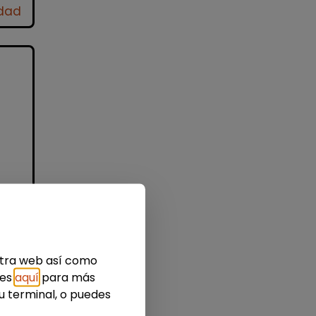
idad
de
e
estra web así como
ies
aquí
para más
u terminal, o puedes