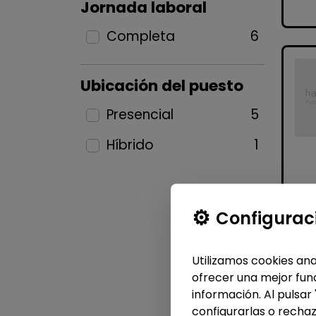
Jornada laboral
Completa
6
Ubicación del puesto
Presencial
5
Híbrido
1
Configurac
Utilizamos cookies ana
ofrecer una mejor func
información. Al pulsar
configurarlas o rechaz