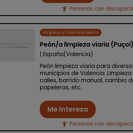
accessibility_new
Personas con discapac
Limpieza y mantenimiento
Peón/a limpieza viaria (Puçol
| España(Valencia)
Peón limpieza viaria para diverso
municipios de Valencia. Limpieza
calles, barrido manual, cambio d
papeleras, etc.
Me interesa
accessibility_new
Personas con discapac