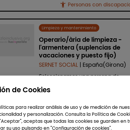
accessibility_new
Personas con discapac
Limpieza y mantenimiento
Operario/ària de limpieza -
l'armentera (suplencias de
vacaciones y puesto fijo)
SERNET SOCIAL
| España(Girona)
Seleccionamos una persona de
limpieza para realizar la cobertura 
ión de Cookies
sustituciones de vacaciones en
centros ubicados en L'Armentera
(Girona). Al ser un Centro Especial d
líticas para realizar análisis de uso y de medición de nu
Empleo (CEE), es impre...
ionalidad y personalización. Consulta la Política de Cook
 "Aceptar", aceptas que todas las cookies se guarden en t
Me interesa
ar su uso pulsando en "Configuración de cookies".