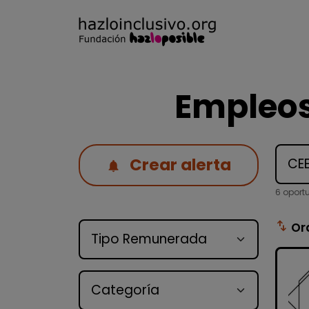
Empleos
Crear alerta
6 oport
Tipo de oferta
swap_vert
Or
Categoría