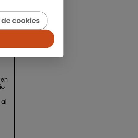
idad
 de cookies
 en
io
 al