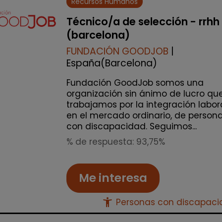
Recursos Humanos
Técnico/a de selección - rrhh
(barcelona)
FUNDACIÓN GOODJOB
|
España(Barcelona)
Fundación GoodJob somos una
organización sin ánimo de lucro qu
trabajamos por la integración labor
en el mercado ordinario, de person
con discapacidad. Seguimos...
% de respuesta: 93,75%
Me interesa
accessibility_new
Personas con discapac