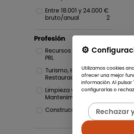
Entre 18.001 y 24.000 €
bruto/anual
2
Profesión
Configurac
Recursos Humanos y
PRL
1
Utilizamos cookies ana
Turismo, Hostelería y
ofrecer una mejor func
Restauración
1
información. Al pulsar
configurarlas o rechaz
Limpieza y
Mantenimiento
3
Construcción y Oficios
Rechazar 
1