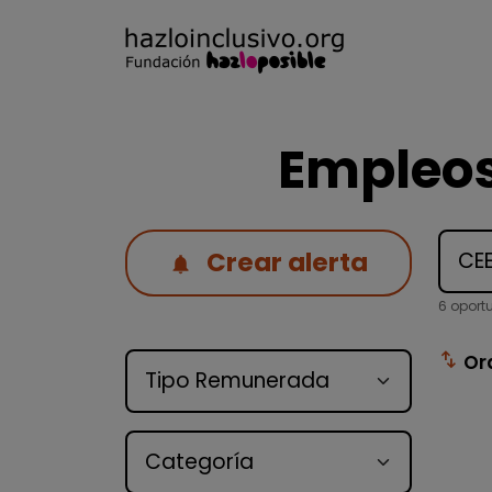
Empleos
Crear alerta
6 oport
Tipo de oferta
swap_vert
Or
Categoría