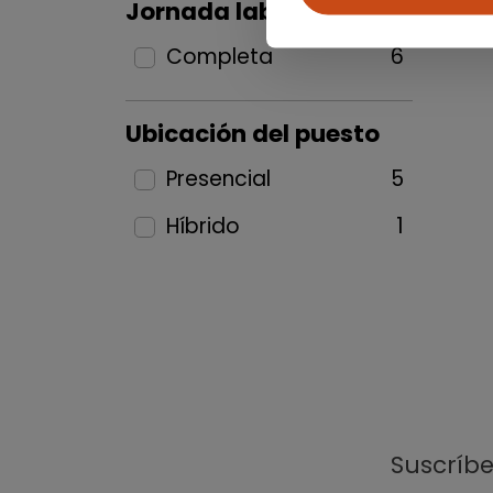
Jornada laboral
Completa
6
Ubicación del puesto
Presencial
5
Híbrido
1
Suscríb