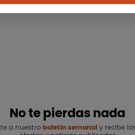
No te pierdas nada
ete a nuestro
boletín semanal
y recibe la