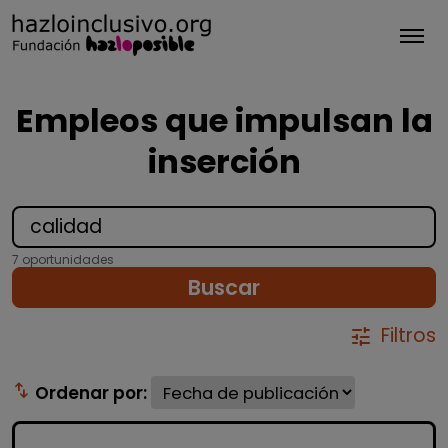
Tog
Empleos que impulsan la
inserción
7 oportunidades
Buscar
Filtros
tune
swap_vert
Ordenar por: