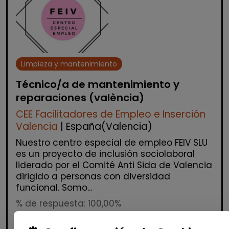
Limpieza y mantenimiento
Técnico/a de mantenimiento y
reparaciones (valència)
CEE Facilitadores de Empleo e Inserción
Valencia
| España(Valencia)
Nuestro centro especial de empleo FEIV SLU
es un proyecto de inclusión sociolaboral
liderado por el Comité Anti Sida de Valencia
dirigido a personas con diversidad
funcional. Somo...
% de respuesta: 100,00%