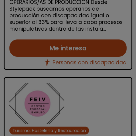
OPERARIOS/AS DE PRODUCCIÓN Desde
Stylepack buscamos operarios de
producción con discapacidad igual o
superior al 33% para lleva a cabo procesos
manipulativos dentro de las instala...
Me interesa
accessibility_new
Personas con discapacidad
Turismo, Hostelería y Restauración