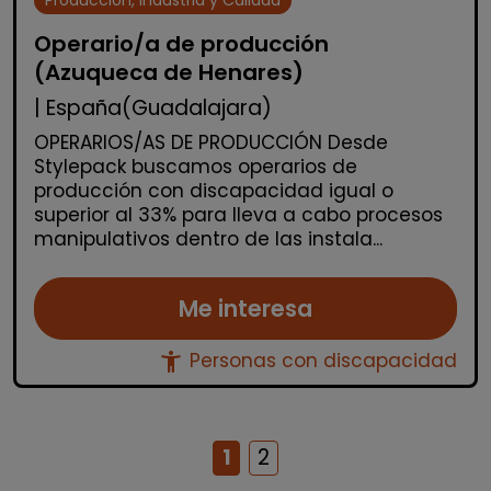
Producción, Industria y Calidad
Operario/a de producción
(Azuqueca de Henares)
| España(Guadalajara)
OPERARIOS/AS DE PRODUCCIÓN Desde
Stylepack buscamos operarios de
producción con discapacidad igual o
superior al 33% para lleva a cabo procesos
manipulativos dentro de las instala...
Me interesa
accessibility_new
Personas con discapacidad
1
2