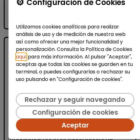
Configuración de Cookies
Me interesa
accessibility_new
Personas con discapacidad
Utilizamos cookies analíticas para realizar
análisis de uso y de medición de nuestra web
así como ofrecer una mejor funcionalidad y
personalización. Consulta la Política de Cookies
aquí
para más información. Al pulsar "Aceptar",
aceptas que todas las cookies se guarden en tu
terminal, o puedes configurarlas o rechazar su
uso pulsando en "Configuración de cookies".
Informática y Tecnología
Rechazar y seguir navegando
Administrador/a de sistemas junior -
Configuración de cookies
discapacidad (madrid)
FUNDACIÓN GOODJOB
| España(Madrid)
Aceptar
¿Quiénes somos? En Fundación GoodJob
trabajamos por la inclusión laboral de