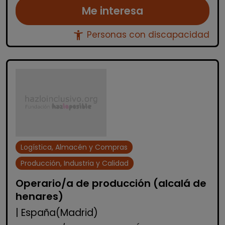
Me interesa
accessibility_new
Personas con discapacidad
Logística, Almacén y Compras
Producción, Industria y Calidad
Operario/a de producción (alcalá de
henares)
| España(Madrid)