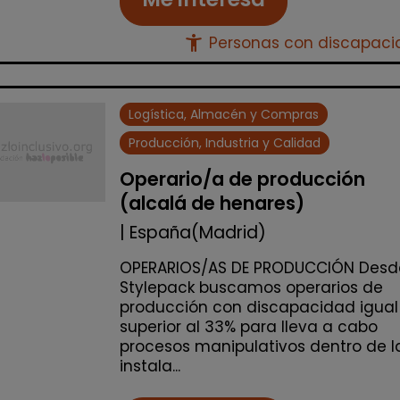
accessibility_new
Personas con discapac
Logística, Almacén y Compras
Producción, Industria y Calidad
Operario/a de producción
(alcalá de henares)
| España(Madrid)
OPERARIOS/AS DE PRODUCCIÓN Desd
Stylepack buscamos operarios de
producción con discapacidad igual
superior al 33% para lleva a cabo
procesos manipulativos dentro de l
instala...