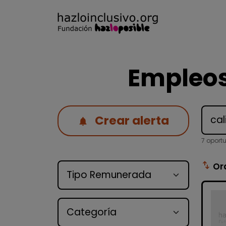
Empleos
Crear alerta
7 oport
Tipo de oferta
swap_vert
Or
Categoría