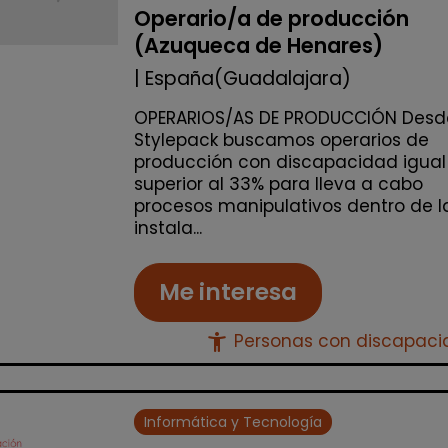
Operario/a de producción
(Azuqueca de Henares)
| España(Guadalajara)
OPERARIOS/AS DE PRODUCCIÓN Desd
Stylepack buscamos operarios de
producción con discapacidad igual
superior al 33% para lleva a cabo
procesos manipulativos dentro de l
instala...
Me interesa
accessibility_new
Personas con discapac
Informática y Tecnología