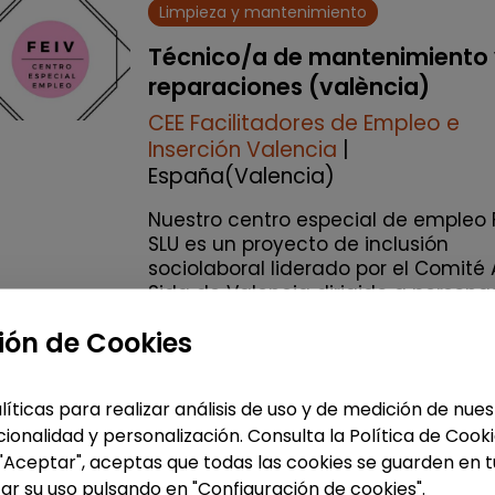
Limpieza y mantenimiento
Técnico/a de mantenimiento
reparaciones (valència)
CEE Facilitadores de Empleo e
Inserción Valencia
|
España(Valencia)
Nuestro centro especial de empleo 
SLU es un proyecto de inclusión
sociolaboral liderado por el Comité 
Sida de Valencia dirigido a persona
con diversidad funcional. Somo...
ión de Cookies
% de respuesta: 100,00%
líticas para realizar análisis de uso y de medición de nu
Me interesa
ionalidad y personalización. Consulta la Política de Cook
 "Aceptar", aceptas que todas las cookies se guarden en t
accessibility_new
Personas con discapac
ar su uso pulsando en "Configuración de cookies".