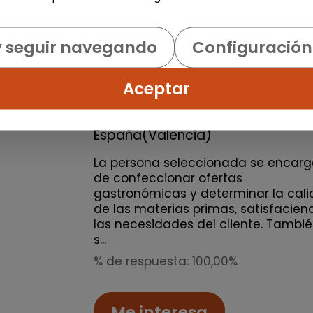
y seguir navegando
Configuración
Turismo, Hostelería y Restauración
Cocinero/a (valència)
Aceptar
CEE Facilitadores de Empleo e
Inserción Valencia
|
España(Valencia)
La persona seleccionada se encarg
de confeccionar ofertas
gastronómicas y determinar la cal
de las materias primas, satisfacien
las necesidades del cliente. Tambi
s...
% de respuesta: 100,00%
Me interesa