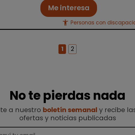
Me interesa
accessibility_new
Personas con discapac
1
2
No te pierdas nada
ete a nuestro
boletín semanal
y recibe la
ofertas y noticias publicadas