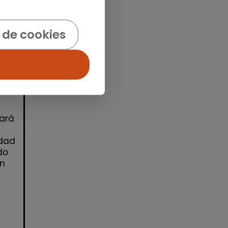
 de cookies
ará
idad
do
én