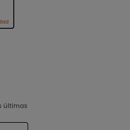
idad
s últimas