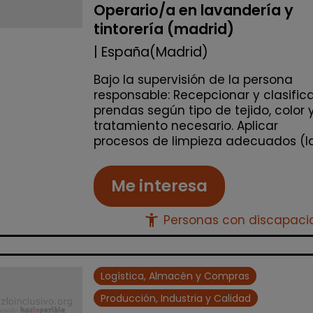
Operario/a en lavandería y
tintorería (madrid)
| España(Madrid)
Bajo la supervisión de la persona
responsable: Recepcionar y clasific
prendas según tipo de tejido, color 
tratamiento necesario. Aplicar
procesos de limpieza adecuados (lav
Me interesa
accessibility_new
Personas con discapac
Logística, Almacén y Compras
Producción, Industria y Calidad