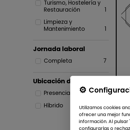
Turismo, Hostelería y
Restauración
1
Limpieza y
Mantenimiento
1
Jornada laboral
Completa
7
Ubicación del puesto
Configurac
Presencial
5
Híbrido
2
Utilizamos cookies ana
ofrecer una mejor func
información. Al pulsar
configurarlas o rechaz