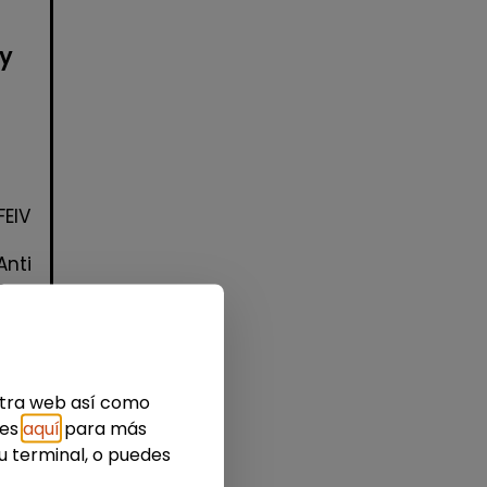
 y
FEIV
Anti
s
estra web así como
ies
aquí
para más
u terminal, o puedes
idad