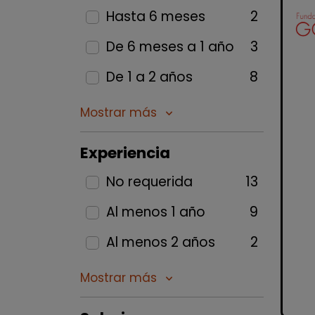
Hasta 6 meses
2
De 6 meses a 1 año
3
De 1 a 2 años
8
Mostrar más
keyboard_arrow_down
Experiencia
No requerida
13
Al menos 1 año
9
Al menos 2 años
2
Mostrar más
keyboard_arrow_down