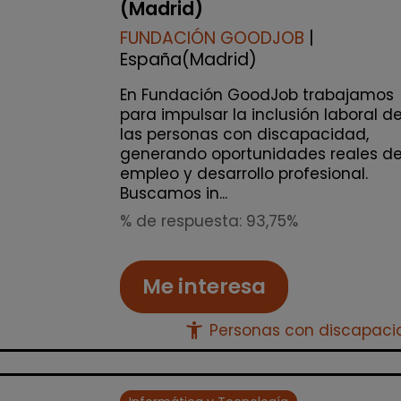
(Madrid)
FUNDACIÓN GOODJOB
|
España(Madrid)
En Fundación GoodJob trabajamos
para impulsar la inclusión laboral d
las personas con discapacidad,
generando oportunidades reales d
empleo y desarrollo profesional.
Buscamos in...
% de respuesta: 93,75%
Me interesa
accessibility_new
Personas con discapac