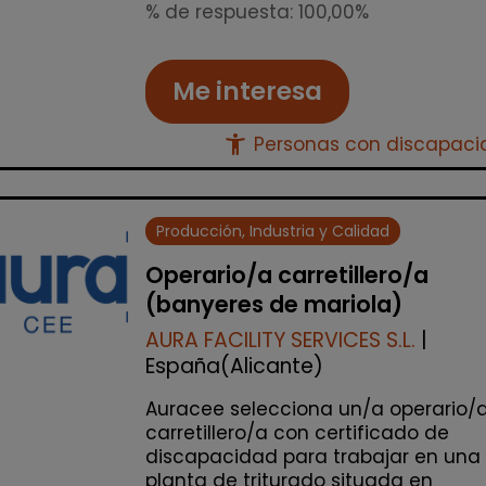
% de respuesta: 100,00%
Me interesa
accessibility_new
Personas con discapac
Producción, Industria y Calidad
Operario/a carretillero/a
(banyeres de mariola)
AURA FACILITY SERVICES S.L.
|
España(Alicante)
Auracee selecciona un/a operario/
carretillero/a con certificado de
discapacidad para trabajar en una
planta de triturado situada en