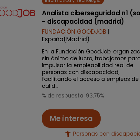
Informática y Tecnología
Analista ciberseguridad n1 (s
- discapacidad (madrid)
FUNDACIÓN GOODJOB
|
España(Madrid)
En la Fundación GoodJob, organizac
sin ánimo de lucro, trabajamos par
impulsar la empleabilidad real de
personas con discapacidad,
facilitando el acceso a empleos de
calid...
% de respuesta: 93,75%
Me interesa
accessibility_new
Personas con discapac