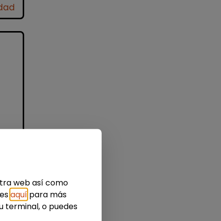
idad
e
 o
as
estra web así como
ies
aquí
para más
u terminal, o puedes