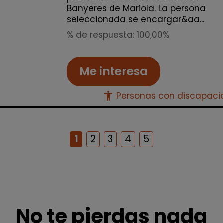
Banyeres de Mariola. La persona
seleccionada se encargar&aa...
% de respuesta: 100,00%
Me interesa
accessibility_new
Personas con discapac
1
2
3
4
5
No te pierdas nada