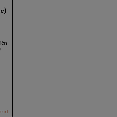
oc)
ión
a
idad