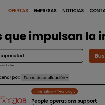
OFERTAS
EMPRESAS
NOTICIAS
CONT
 que impulsan la i
Bus
tunidades
denar por:
Informática y Tecnología
People operations support