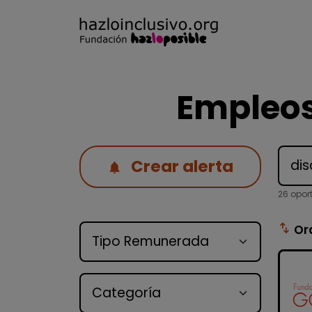
Empleos
Crear alerta
26 opor
Tipo de oferta
swap_vert
Or
Categoría