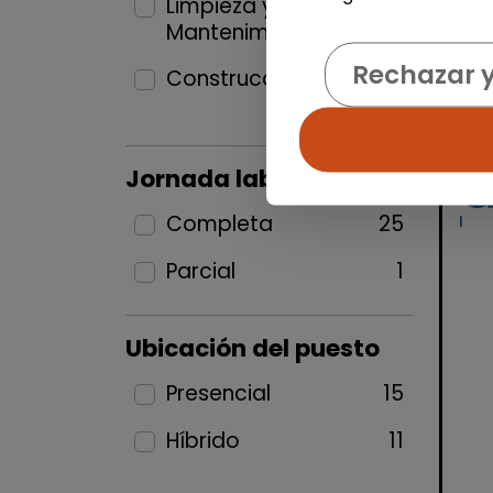
Limpieza y
Mantenimiento
4
Rechazar 
Construcción y Oficios
1
Jornada laboral
Completa
25
Parcial
1
Ubicación del puesto
Presencial
15
Híbrido
11