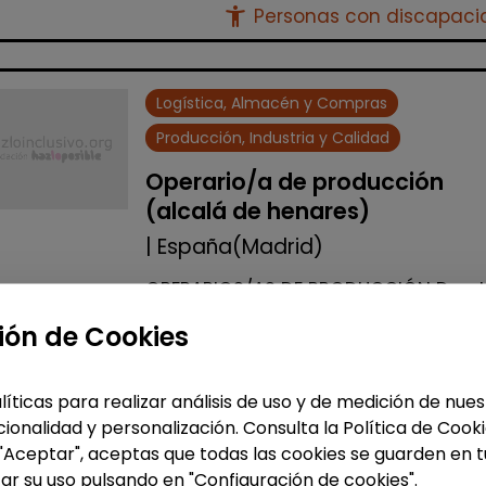
accessibility_new
Personas con discapac
Logística, Almacén y Compras
Producción, Industria y Calidad
Operario/a de producción
(alcalá de henares)
| España(Madrid)
OPERARIOS/AS DE PRODUCCIÓN Desd
Stylepack buscamos operarios de
ión de Cookies
producción con discapacidad igual
superior al 33% para lleva a cabo
procesos manipulativos dentro de l
líticas para realizar análisis de uso y de medición de nu
instala...
ionalidad y personalización. Consulta la Política de Cook
 "Aceptar", aceptas que todas las cookies se guarden en t
Me interesa
ar su uso pulsando en "Configuración de cookies".