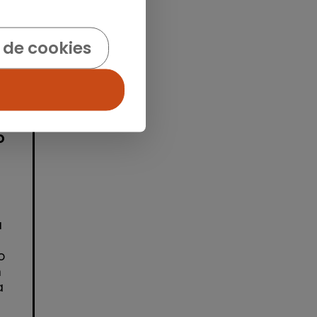
idad
 de cookies
o
a
o
n
a