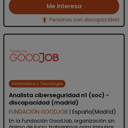
Me interesa
accessibility_new
Personas con discapacidad
Informática y Tecnología
Analista ciberseguridad n1 (soc) -
discapacidad (madrid)
FUNDACIÓN GOODJOB
| España(Madrid)
En la Fundación GoodJob, organización sin
ánimo de lucro, trabajamos para impulsar