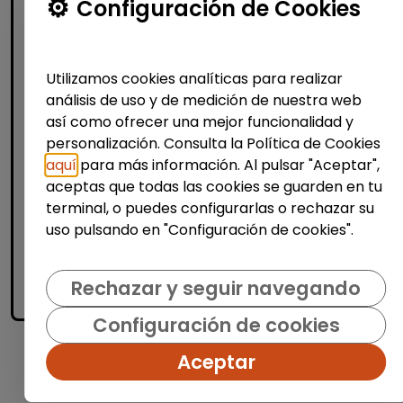
Configuración de Cookies
People operations support (Madrid)
FUNDACIÓN GOODJOB
| España(Madrid)
Utilizamos cookies analíticas para realizar
En Fundación GoodJob trabajamos para
análisis de uso y de medición de nuestra web
impulsar la inclusión laboral de las personas
así como ofrecer una mejor funcionalidad y
con discapacidad, generando
personalización. Consulta la Política de Cookies
oportunidades reales de empleo y
desarrollo profesional. Buscamos in...
aquí
para más información. Al pulsar "Aceptar",
aceptas que todas las cookies se guarden en tu
% de respuesta: 93,75%
terminal, o puedes configurarlas o rechazar su
uso pulsando en "Configuración de cookies".
Me interesa
Rechazar y seguir navegando
accessibility_new
Personas con discapacidad
Configuración de cookies
Aceptar
1
2
3