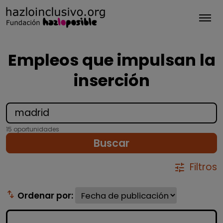
Tog
Empleos que impulsan la
inserción
15 oportunidades
Buscar
Filtros
tune
swap_vert
Ordenar por: