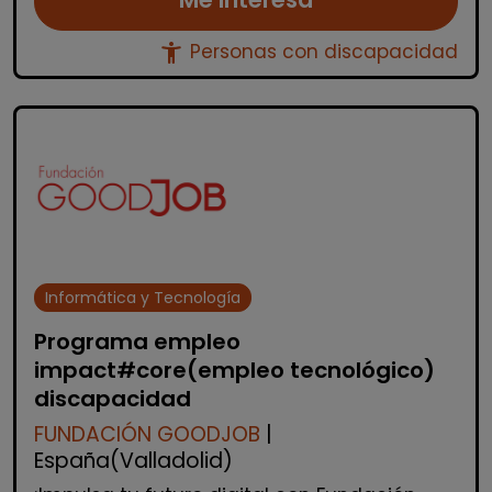
accessibility_new
Personas con discapacidad
Informática y Tecnología
Programa empleo
impact#core(empleo tecnológico)
discapacidad
FUNDACIÓN GOODJOB
|
España(Valladolid)