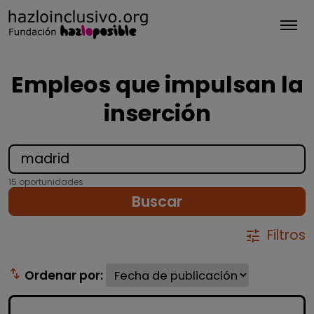
Tog
Empleos que impulsan la
inserción
15 oportunidades
Buscar
Filtros
tune
swap_vert
Ordenar por: