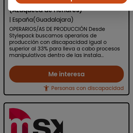
Operario/a de producción
(Azuqueca de Henares)
| España(Guadalajara)
OPERARIOS/AS DE PRODUCCIÓN Desde
Stylepack buscamos operarios de
producción con discapacidad igual o
superior al 33% para lleva a cabo procesos
manipulativos dentro de las instala...
Me interesa
accessibility_new
Personas con discapacidad