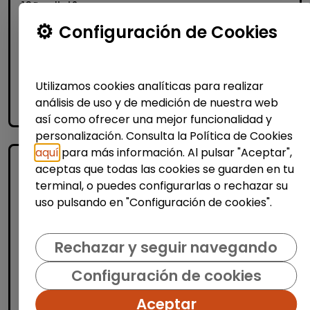
10ª edici&...
% de respuesta: 93,75%
Configuración de Cookies
Me interesa
Utilizamos cookies analíticas para realizar
análisis de uso y de medición de nuestra web
accessibility_new
Personas con discapacidad
así como ofrecer una mejor funcionalidad y
personalización. Consulta la Política de Cookies
aquí
para más información. Al pulsar "Aceptar",
aceptas que todas las cookies se guarden en tu
terminal, o puedes configurarlas o rechazar su
uso pulsando en "Configuración de cookies".
Rechazar y seguir navegando
Logística, Almacén y Compras
Configuración de cookies
Producción, Industria y Calidad
Aceptar