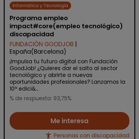
Informática y Tecnología
Programa empleo
impact#core(empleo tecnológico)
discapacidad
FUNDACIÓN GOODJOB
|
España(Barcelona)
¡Impulsa tu futuro digital con Fundación
GoodJob! ¿Quieres dar el salto al sector
tecnológico y abrirte a nuevas
oportunidades profesionales? Lanzamos la
10ª edici&...
% de respuesta: 93,75%
Me interesa
accessibility_new
Personas con discapacidad