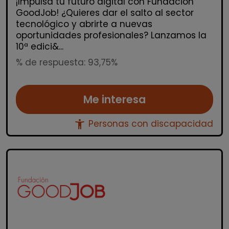
¡Impulsa tu futuro digital con Fundación
GoodJob! ¿Quieres dar el salto al sector
tecnológico y abrirte a nuevas
oportunidades profesionales? Lanzamos la
10ª edici&...
% de respuesta: 93,75%
Me interesa
accessibility_new
Personas con discapacidad