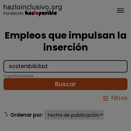
Tog
Empleos que impulsan la
inserción
0 oportunidades
Buscar
Filtros
tune
swap_vert
Ordenar por: