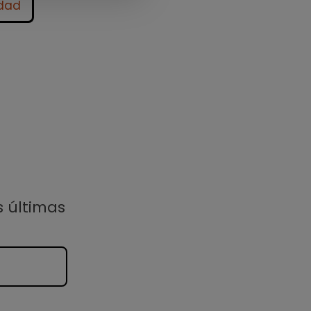
idad
s últimas