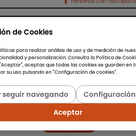
accessibility_new
Personas con discapac
Atención al Cliente y Comercio
ión de Cookies
Producción, Industria y Calidad
Operario/a en lavandería y
líticas para realizar análisis de uso y de medición de nu
tintorería (madrid)
ionalidad y personalización. Consulta la Política de Cook
 "Aceptar", aceptas que todas las cookies se guarden en t
| España(Madrid)
ar su uso pulsando en "Configuración de cookies".
Bajo la supervisión de la persona
responsable: Recepcionar y clasific
prendas según tipo de tejido, color 
y seguir navegando
Configuración
tratamiento necesario. Aplicar
procesos de limpieza adecuados (lav
Aceptar
Me interesa