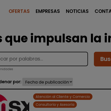
OFERTAS
EMPRESAS
NOTICIAS
CONT
 que impulsan la i
Bus
unidades
denar por:
Atención al Cliente y Comercio
Consultoría y Asesoría