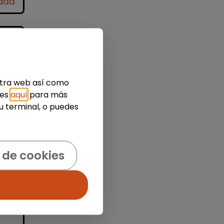
idad
estra web así como
ies
aquí
para más
u terminal, o puedes
ar
y
 de cookies
...