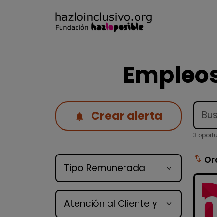
Empleos
Crear alerta
3 oport
Tipo de oferta
swap_vert
Or
Categoría