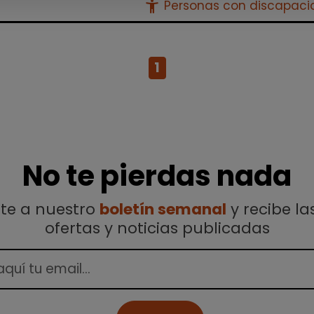
accessibility_new
Personas con discapac
1
No te pierdas nada
ete a nuestro
boletín semanal
y recibe la
ofertas y noticias publicadas