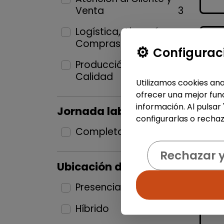
Venta
3
Logística, Almacén y
Compras
1
Configurac
Producción industrial y
Calidad
1
Utilizamos cookies ana
ofrecer una mejor func
información. Al pulsar
Jornada laboral
configurarlas o rechaz
Completa
3
Rechazar 
Ubicación del puesto
Presencial
1
Híbrido
2