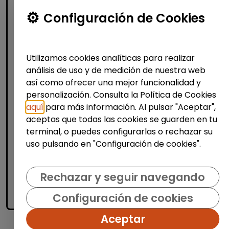
Atención al Cliente y Comercio
Configuración de Cookies
Producción, Industria y Calidad
Operario/a en lavandería y tintorería
Utilizamos cookies analíticas para realizar
(madrid)
análisis de uso y de medición de nuestra web
| España(Madrid)
así como ofrecer una mejor funcionalidad y
personalización. Consulta la Política de Cookies
Bajo la supervisión de la persona
responsable: Recepcionar y clasificar
aquí
para más información. Al pulsar "Aceptar",
prendas según tipo de tejido, color y
aceptas que todas las cookies se guarden en tu
tratamiento necesario. Aplicar procesos de
terminal, o puedes configurarlas o rechazar su
limpieza adecuados (lav...
uso pulsando en "Configuración de cookies".
Me interesa
Rechazar y seguir navegando
Configuración de cookies
accessibility_new
Personas con discapacidad
Aceptar