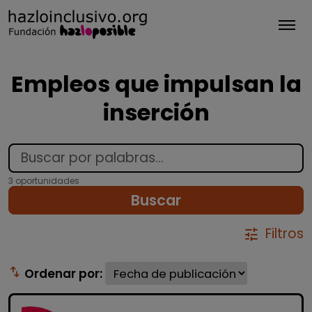
Tog
Empleos que impulsan la
inserción
3 oportunidades
Buscar
Filtros
tune
swap_vert
Ordenar por: