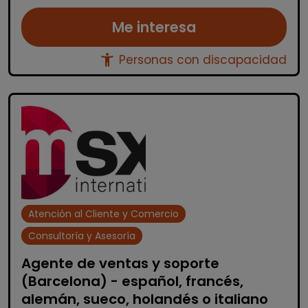
Me interesa
accessibility_new
Personas con discapacidad
Atención al Cliente y Comercio
Consultoría y Asesoría
Agente de ventas y soporte
(Barcelona) - español, francés,
alemán, sueco, holandés o italiano