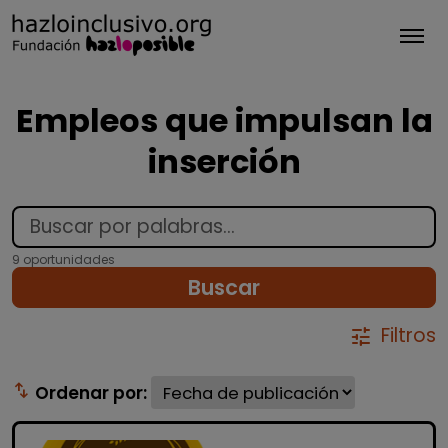
Tog
Empleos que impulsan la
inserción
9 oportunidades
Buscar
Filtros
tune
swap_vert
Ordenar por: