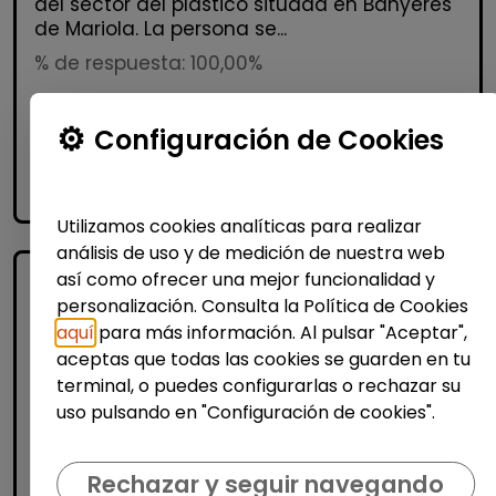
del sector del plástico situada en Banyeres
de Mariola. La persona se...
% de respuesta: 100,00%
Configuración de Cookies
Me interesa
accessibility_new
Personas con discapacidad
Utilizamos cookies analíticas para realizar
análisis de uso y de medición de nuestra web
así como ofrecer una mejor funcionalidad y
personalización. Consulta la Política de Cookies
aquí
para más información. Al pulsar "Aceptar",
aceptas que todas las cookies se guarden en tu
terminal, o puedes configurarlas o rechazar su
uso pulsando en "Configuración de cookies".
Logística, Almacén y Compras
Rechazar y seguir navegando
Operario/a industrial de