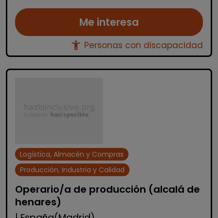
Me interesa
accessibility_new
Personas con discapacidad
Logística, Almacén y Compras
Producción, Industria y Calidad
Operario/a de producción (alcalá de
henares)
| España(Madrid)