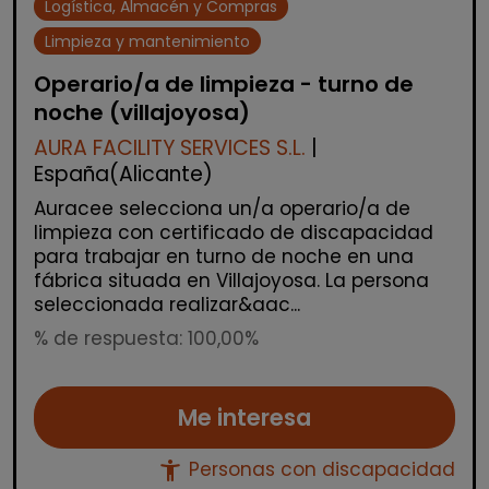
Logística, Almacén y Compras
Limpieza y mantenimiento
Operario/a de limpieza - turno de
noche (villajoyosa)
AURA FACILITY SERVICES S.L.
|
España(Alicante)
Auracee selecciona un/a operario/a de
limpieza con certificado de discapacidad
para trabajar en turno de noche en una
fábrica situada en Villajoyosa. La persona
seleccionada realizar&aac...
% de respuesta: 100,00%
Me interesa
accessibility_new
Personas con discapacidad