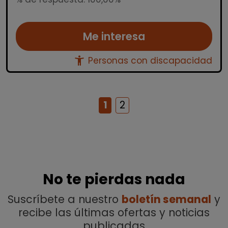
Me interesa
accessibility_new
Personas con discapacidad
1
2
No te pierdas nada
Suscríbete a nuestro
boletín semanal
y
recibe las últimas ofertas y noticias
publicadas