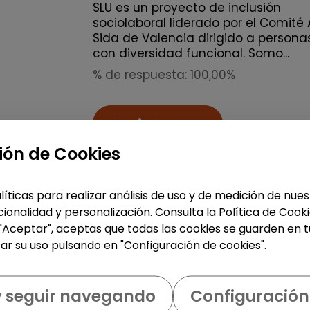
SLU es un proyecto de inclusión
sociolaboral liderado por el Comité 
Sida de Valencia dirigido a persona
con diversidad funcional. Somo...
% de respuesta: 100,00%
Me interesa
ión de Cookies
accessibility_new
Personas con discapac
líticas para realizar análisis de uso y de medición de nu
ionalidad y personalización. Consulta la Política de Cook
Limpieza y mantenimiento
 "Aceptar", aceptas que todas las cookies se guarden en t
Operario/ària de limpieza -
ar su uso pulsando en "Configuración de cookies".
l'armentera (suplencias de
vacaciones y puesto fijo)
y seguir navegando
Configuración
SERNET SOCIAL
| España(Girona)