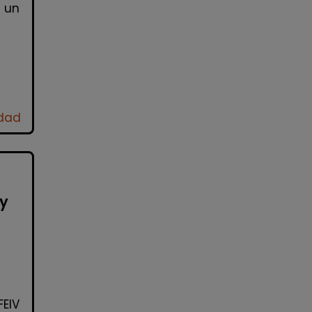
s un
idad
 y
FEIV