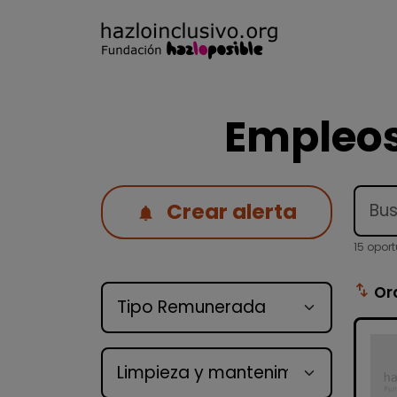
Empleos
Crear alerta
15 opor
Tipo de oferta
swap_vert
Or
Categoría