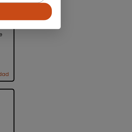
de
e
idad