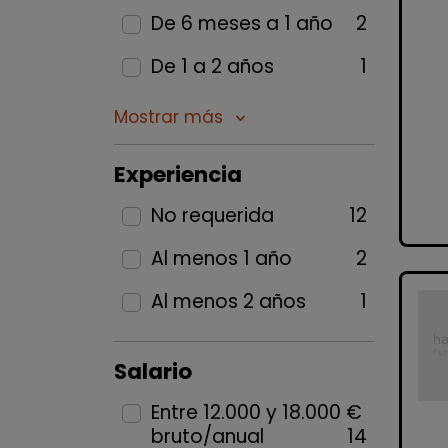
De 6 meses a 1 año
2
De 1 a 2 años
1
Mostrar más
keyboard_arrow_down
Experiencia
No requerida
12
Al menos 1 año
2
Al menos 2 años
1
Salario
Entre 12.000 y 18.000 €
bruto/anual
14