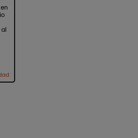
 en
io
 al
idad