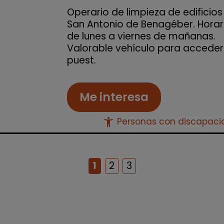
Operario de limpieza de edificios
San Antonio de Benagéber. Horar
de lunes a viernes de mañanas.
Valorable vehículo para acceder
puest.
Me interesa
accessibility_new
Personas con discapac
1
2
3