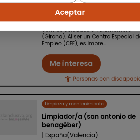
Seleccionamos una persona de
Aceptar
limpieza para realizar la cobertura 
sustituciones de vacaciones en
centros ubicados en L'Armentera
(Girona). Al ser un Centro Especial d
Empleo (CEE), es impre...
Me interesa
accessibility_new
Personas con discapac
Limpieza y mantenimiento
Limpiador/a (san antonio de
benagéber)
| España(Valencia)