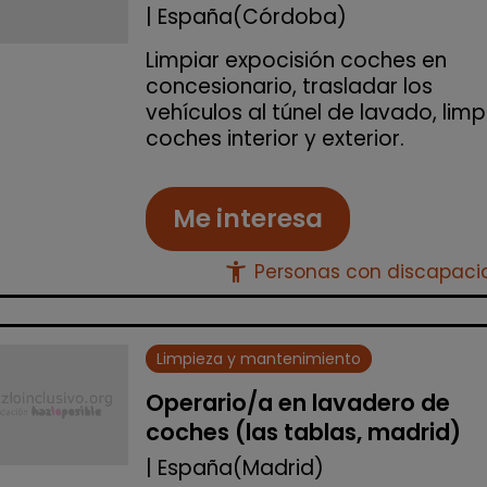
| España(Córdoba)
Limpiar expocisión coches en
concesionario, trasladar los
vehículos al túnel de lavado, limp
coches interior y exterior.
Me interesa
accessibility_new
Personas con discapac
Limpieza y mantenimiento
Operario/a en lavadero de
coches (las tablas, madrid)
| España(Madrid)