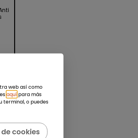
Anti
s
idad
estra web así como
ies
aquí
para más
u terminal, o puedes
 de cookies