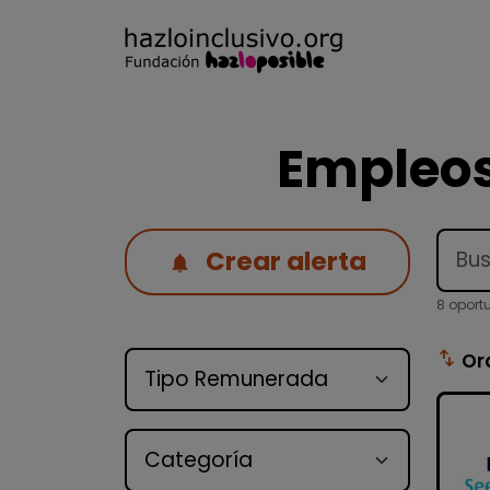
Empleos
Crear alerta
8 oport
Tipo de oferta
swap_vert
Or
Categoría