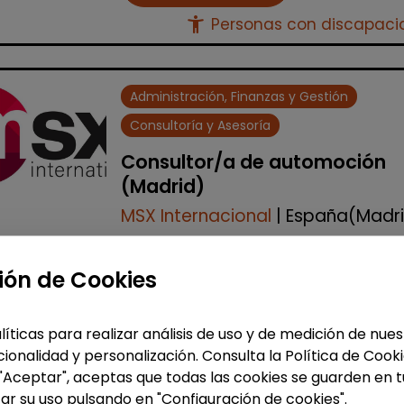
accessibility_new
Personas con discapac
Administración, Finanzas y Gestión
Consultoría y Asesoría
Consultor/a de automoción
(Madrid)
MSX Internacional
| España(Madr
MSX International Group es el
proveedor líder mundial de solucio
ión de Cookies
comerciales externalizadas para la
industria automotriz y opera en má
de 80 países. La amplia experienc...
líticas para realizar análisis de uso y de medición de nu
ionalidad y personalización. Consulta la Política de Cook
 "Aceptar", aceptas que todas las cookies se guarden en t
Me interesa
ar su uso pulsando en "Configuración de cookies".