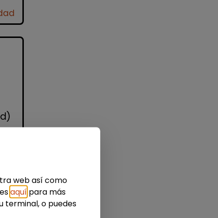
idad
id)
nes
s
estra web así como
ies
aquí
para más
u terminal, o puedes