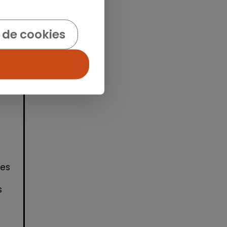
idad
 de cookies
nes
s