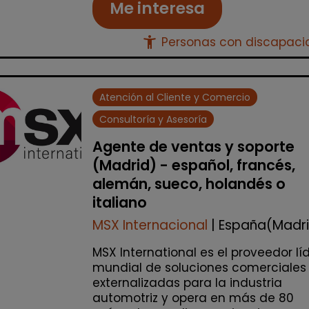
Me interesa
accessibility_new
Personas con discapac
Atención al Cliente y Comercio
Consultoría y Asesoría
Agente de ventas y soporte
(Madrid) - español, francés,
alemán, sueco, holandés o
italiano
MSX Internacional
| España(Madr
MSX International es el proveedor lí
mundial de soluciones comerciales
externalizadas para la industria
automotriz y opera en más de 80