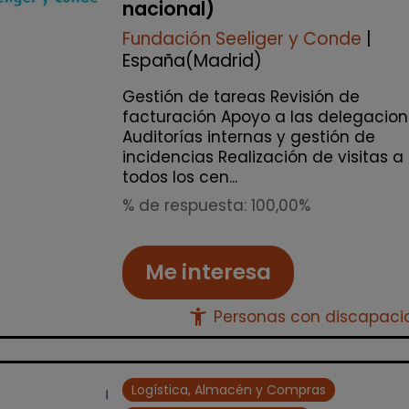
nacional)
Fundación Seeliger y Conde
|
España(Madrid)
Gestión de tareas Revisión de
facturación Apoyo a las delegacio
Auditorías internas y gestión de
incidencias Realización de visitas a
todos los cen...
% de respuesta: 100,00%
Me interesa
accessibility_new
Personas con discapac
Logística, Almacén y Compras