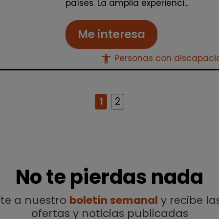
países. La amplia experienci...
Me interesa
accessibility_new
Personas con discapac
1
2
No te pierdas nada
ete a nuestro
boletín semanal
y recibe la
ofertas y noticias publicadas