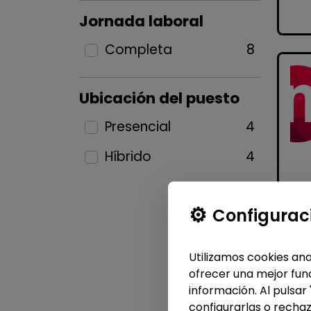
Jornada laboral
Completa
8
Ubicación del puesto
Presencial
4
Híbrido
4
Configurac
Utilizamos cookies ana
ofrecer una mejor func
información. Al pulsar
configurarlas o rechaz