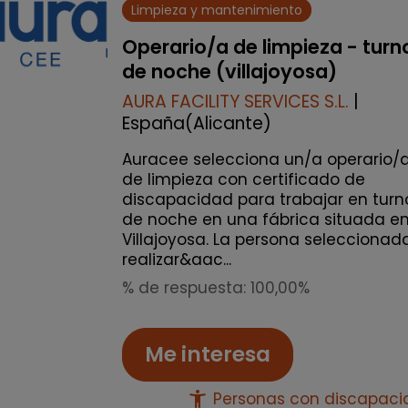
Limpieza y mantenimiento
Operario/a de limpieza - turn
de noche (villajoyosa)
AURA FACILITY SERVICES S.L.
|
España(Alicante)
Auracee selecciona un/a operario/
de limpieza con certificado de
discapacidad para trabajar en turn
de noche en una fábrica situada e
Villajoyosa. La persona seleccionad
realizar&aac...
% de respuesta: 100,00%
Me interesa
accessibility_new
Personas con discapac