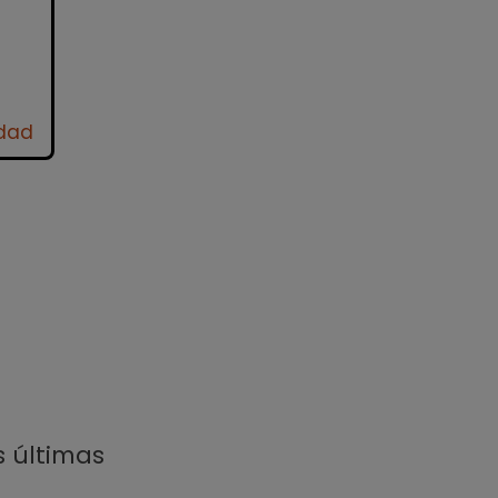
idad
s últimas