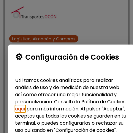
Logística, Almacén y Compras
Conductor/a carnet c (mérida)
Configuración de Cookies
centro especial de empleo
OCON EXTREMEÑA
| España(Badajoz)
OFERTA DE EMPLEO – CONDUCTOR/A CAMIÓN
Utilizamos cookies analíticas para realizar
C (MÉRIDA) PARA RUTA DE CORREOS CON
análisis de uso y de medición de nuestra web
DISCAPACIDAD GRUPO TRANSPORTES OCÓN
así como ofrecer una mejor funcionalidad y
busca incorporar un/a conductor/a de
personalización. Consulta la Política de Cookies
camión para ...
aquí
para más información. Al pulsar "Aceptar",
% de respuesta: 100,00%
aceptas que todas las cookies se guarden en tu
terminal, o puedes configurarlas o rechazar su
uso pulsando en "Configuración de cookies".