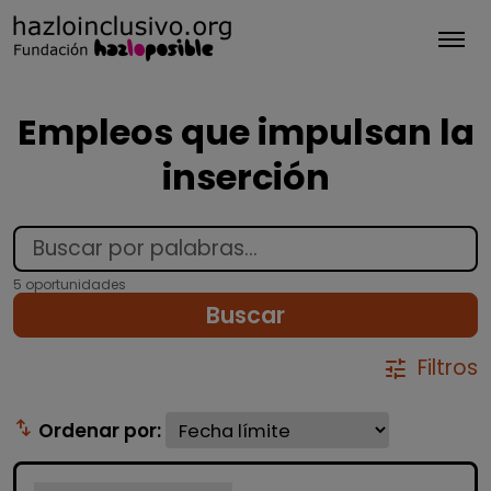
Tog
Empleos que impulsan la
inserción
5 oportunidades
Buscar
Filtros
tune
swap_vert
Ordenar por: