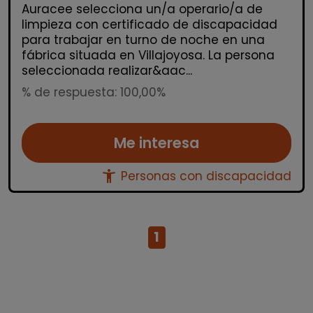
Auracee selecciona un/a operario/a de
limpieza con certificado de discapacidad
para trabajar en turno de noche en una
fábrica situada en Villajoyosa. La persona
seleccionada realizar&aac...
% de respuesta: 100,00%
Me interesa
accessibility_new
Personas con discapacidad
1