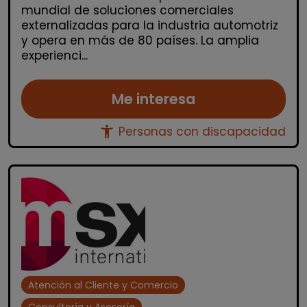
mundial de soluciones comerciales
externalizadas para la industria automotriz
y opera en más de 80 países. La amplia
experienci...
Me interesa
accessibility_new
Personas con discapacidad
Atención al Cliente y Comercio
Consultoría y Asesoría