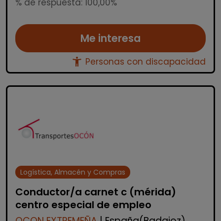
% de respuesta: 100,00%
Me interesa
accessibility_new
Personas con discapacidad
Logística, Almacén y Compras
Conductor/a carnet c (mérida)
centro especial de empleo
OCON EXTREMEÑA
| España(Badajoz)