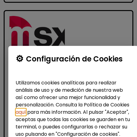
Configuración de Cookies
Atención al Cliente y Comercio
Consultoría y Asesoría
Utilizamos cookies analíticas para realizar
Agente de ventas y soporte
análisis de uso y de medición de nuestra web
(Barcelona) - español, francés,
así como ofrecer una mejor funcionalidad y
alemán, sueco, holandés o italiano
personalización. Consulta la Política de Cookies
MSX Internacional
| España(Barcelona)
aquí
para más información. Al pulsar "Aceptar",
aceptas que todas las cookies se guarden en tu
MSX International es el proveedor líder
terminal, o puedes configurarlas o rechazar su
mundial de soluciones comerciales
uso pulsando en "Configuración de cookies".
externalizadas para la industria automotriz