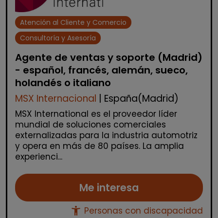
Atención al Cliente y Comercio
Consultoría y Asesoría
Agente de ventas y soporte (Madrid)
- español, francés, alemán, sueco,
holandés o italiano
MSX Internacional
| España(Madrid)
MSX International es el proveedor líder
mundial de soluciones comerciales
externalizadas para la industria automotriz
y opera en más de 80 países. La amplia
experienci...
Me interesa
accessibility_new
Personas con discapacidad