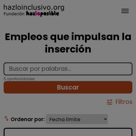
Tog
Empleos que impulsan la
inserción
5 oportunidades
Buscar
Filtros
tune
swap_vert
Ordenar por: