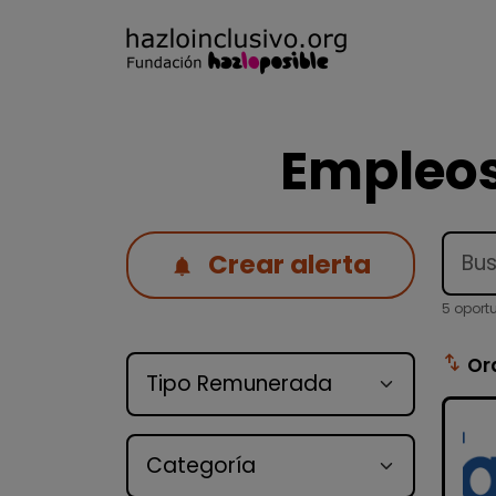
Empleos
Crear alerta
5 oport
Tipo de oferta
swap_vert
Or
Categoría