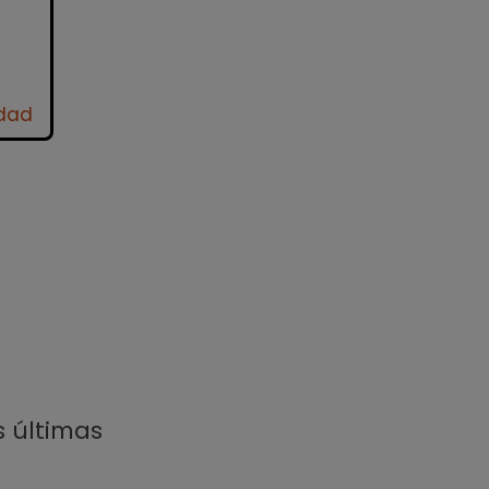
idad
s últimas