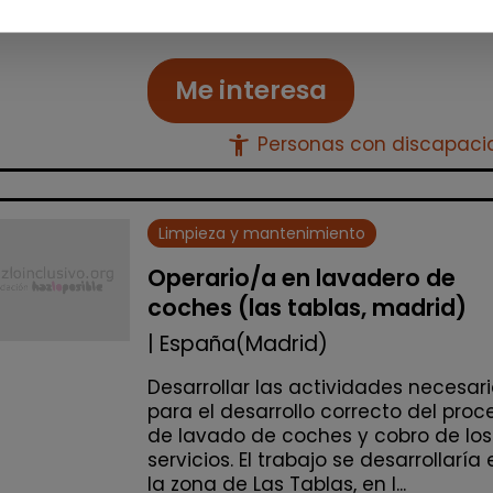
países. La amplia experienci...
Me interesa
accessibility_new
Personas con discapac
Limpieza y mantenimiento
Operario/a en lavadero de
coches (las tablas, madrid)
| España(Madrid)
Desarrollar las actividades necesar
para el desarrollo correcto del proc
de lavado de coches y cobro de los
servicios. El trabajo se desarrollaría 
la zona de Las Tablas, en l...