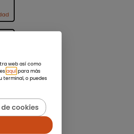
idad
estra web así como
s,
ies
aquí
para más
u terminal, o puedes
 de cookies
der