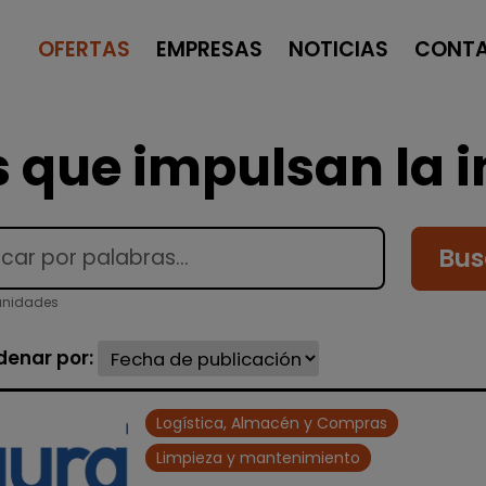
OFERTAS
EMPRESAS
NOTICIAS
CONT
 que impulsan la i
Bus
unidades
denar por:
Logística, Almacén y Compras
Limpieza y mantenimiento