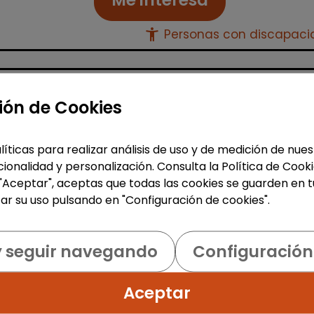
accessibility_new
Personas con discapac
Atención al Cliente y Comercio
ión de Cookies
Consultoría y Asesoría
Agente de ventas y soporte
líticas para realizar análisis de uso y de medición de nu
(Barcelona) - español, francé
ionalidad y personalización. Consulta la Política de Cook
alemán, sueco, holandés o
 "Aceptar", aceptas que todas las cookies se guarden en t
italiano
ar su uso pulsando en "Configuración de cookies".
MSX Internacional
|
España(Barcelona)
y seguir navegando
Configuración
MSX International es el proveedor lí
mundial de soluciones comerciales
Aceptar
externalizadas para la industria
automotriz y opera en más de 80