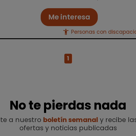
Me interesa
accessibility_new
Personas con discapac
1
No te pierdas nada
ete a nuestro
boletín semanal
y recibe la
ofertas y noticias publicadas