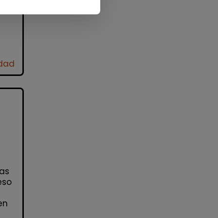
idad
ias
eso
en