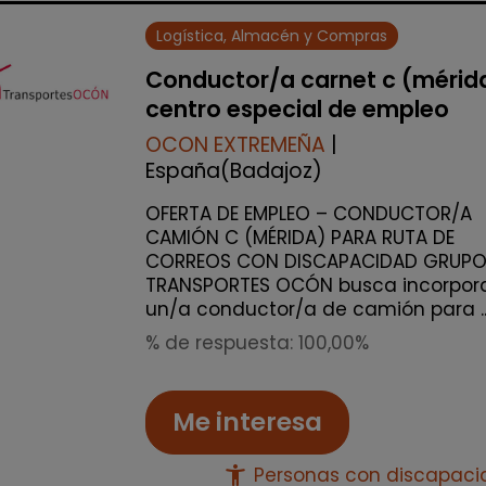
Logística, Almacén y Compras
Conductor/a carnet c (mérid
centro especial de empleo
OCON EXTREMEÑA
|
España(Badajoz)
OFERTA DE EMPLEO – CONDUCTOR/A
CAMIÓN C (MÉRIDA) PARA RUTA DE
CORREOS CON DISCAPACIDAD GRUP
TRANSPORTES OCÓN busca incorpor
un/a conductor/a de camión para ..
% de respuesta: 100,00%
Me interesa
accessibility_new
Personas con discapac