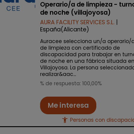
Operario/a de limpieza - turn
de noche (villajoyosa)
AURA FACILITY SERVICES S.L.
|
España(Alicante)
Auracee selecciona un/a operario/
de limpieza con certificado de
discapacidad para trabajar en turn
de noche en una fábrica situada e
Villajoyosa. La persona seleccionad
realizar&aac...
% de respuesta: 100,00%
Me interesa
accessibility_new
Personas con discapac