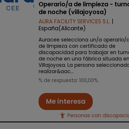
Operario/a de limpieza - turn
de noche (villajoyosa)
AURA FACILITY SERVICES S.L.
|
España(Alicante)
Auracee selecciona un/a operario/
de limpieza con certificado de
discapacidad para trabajar en turn
de noche en una fábrica situada e
Villajoyosa. La persona seleccionad
realizar&aac...
% de respuesta: 100,00%
Me interesa
accessibility_new
Personas con discapac