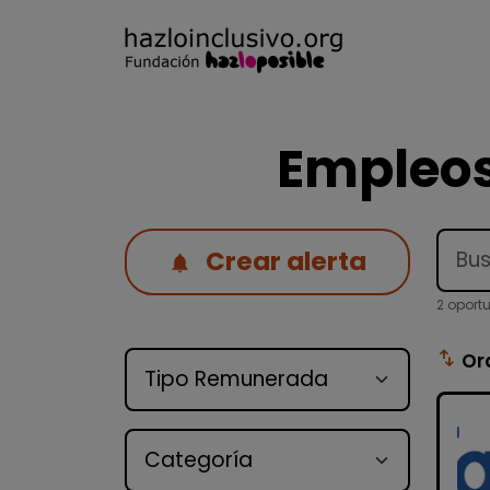
Empleos
Crear alerta
2 oport
Tipo de oferta
swap_vert
Or
Categoría