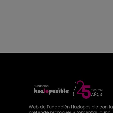
Web de
Fundación Hazloposible
con la
pretende promover y fomentar la inclu