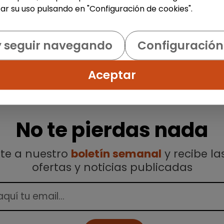
1
ar su uso pulsando en "Configuración de cookies".
y seguir navegando
Configuración
Aceptar
No te pierdas nada
ete a nuestro
boletín semanal
y recibe la
ofertas y noticias publicadas