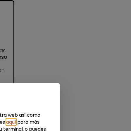
ias
eso
en
idad
estra web así como
ies
aquí
para más
u terminal, o puedes