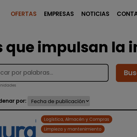
OFERTAS
EMPRESAS
NOTICIAS
CONT
 que impulsan la i
Bus
unidades
denar por:
Logística, Almacén y Compras
Limpieza y mantenimiento