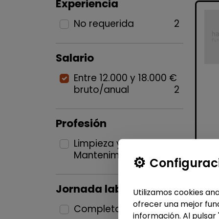
Experiencia
No requerida
2
Salario
Entre 12.000 y 18.000 €
bruto/anual
2
Profesión
Limpieza y
Mantenimiento
2
Configurac
Jornada laboral
Utilizamos cookies ana
ofrecer una mejor func
Completa
2
información. Al pulsar