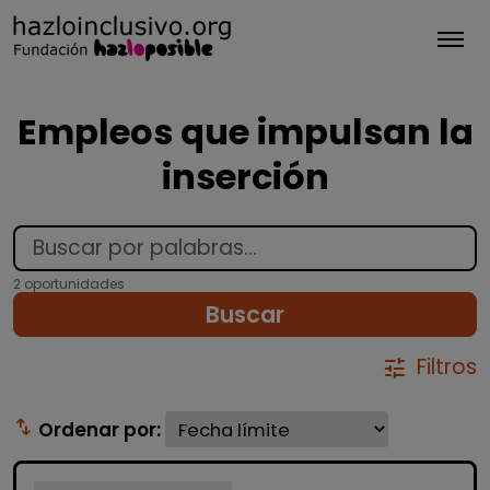
Tog
Empleos que impulsan la
inserción
2 oportunidades
Buscar
Filtros
tune
swap_vert
Ordenar por: