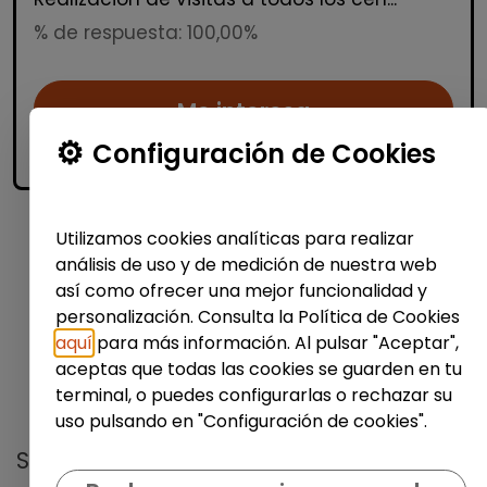
% de respuesta: 100,00%
Me interesa
Configuración de Cookies
accessibility_new
Personas con discapacidad
Utilizamos cookies analíticas para realizar
1
análisis de uso y de medición de nuestra web
así como ofrecer una mejor funcionalidad y
personalización. Consulta la Política de Cookies
aquí
para más información. Al pulsar "Aceptar",
aceptas que todas las cookies se guarden en tu
terminal, o puedes configurarlas o rechazar su
No te pierdas nada
uso pulsando en "Configuración de cookies".
Suscríbete a nuestro
boletín semanal
y