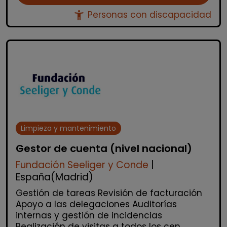
accessibility_new
Personas con discapacidad
Limpieza y mantenimiento
Gestor de cuenta (nivel nacional)
Fundación Seeliger y Conde
|
España(Madrid)
Gestión de tareas Revisión de facturación
Apoyo a las delegaciones Auditorías
internas y gestión de incidencias
Realización de visitas a todos los cen...