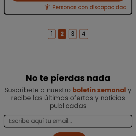
accessibility_new
Personas con discapacidad
1
2
3
4
No te pierdas nada
Suscríbete a nuestro
boletín semanal
y
recibe las últimas ofertas y noticias
publicadas