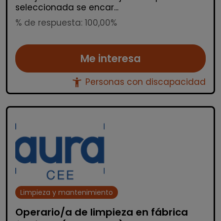
seleccionada se encar...
% de respuesta: 100,00%
Me interesa
accessibility_new
Personas con discapacidad
Limpieza y mantenimiento
Operario/a de limpieza en fábrica