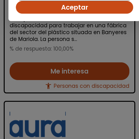
España(Alicante)
Aceptar
Auracee selecciona un/a operario/a de
manipulados con certificado de
discapacidad para trabajar en una fábrica
del sector del plástico situada en Banyeres
de Mariola. La persona s...
% de respuesta: 100,00%
Me interesa
accessibility_new
Personas con discapacidad