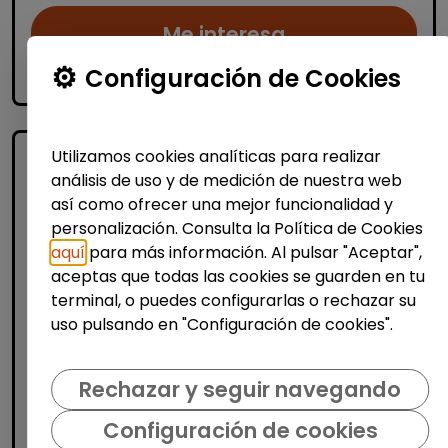
Me interesa
Configuración de Cookies
accessibility_new
Personas con discapacidad
Utilizamos cookies analíticas para realizar
análisis de uso y de medición de nuestra web
así como ofrecer una mejor funcionalidad y
personalización. Consulta la Política de Cookies
aquí
para más información. Al pulsar "Aceptar",
aceptas que todas las cookies se guarden en tu
terminal, o puedes configurarlas o rechazar su
Logística, Almacén y Compras
uso pulsando en "Configuración de cookies".
Operario/a industrial de
manipulados - tardes(banyeres de
Rechazar y seguir navegando
mariola)
Configuración de cookies
AURA FACILITY SERVICES S.L.
|