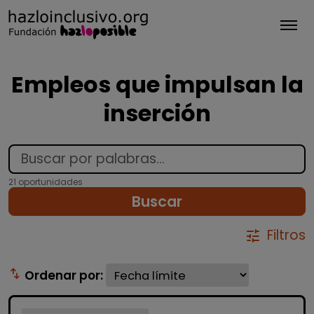
Tog
Empleos que impulsan la
inserción
21 oportunidades
Buscar
Filtros
tune
swap_vert
Ordenar por: