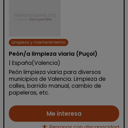
Limpieza y mantenimiento
Peón/a limpieza viaria (Puçol)
| España(Valencia)
Peón limpieza viaria para diversos
municipios de Valencia. Limpieza de
calles, barrido manual, cambio de
papeleras, etc.
Me interesa
accessibility_new
Personas con discapacidad