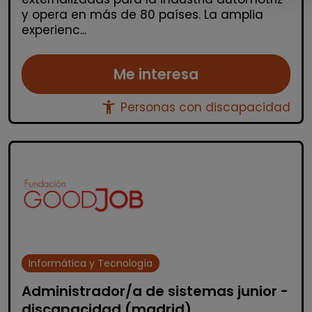
y opera en más de 80 países. La amplia
experienc...
Me interesa
accessibility_new
Personas con discapacidad
Informática y Tecnología
Administrador/a de sistemas junior -
discapacidad (madrid)