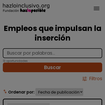
Tog
Empleos que impulsan la
inserción
13 oportunidades
Buscar
Filtros
tune
swap_vert
Ordenar por: