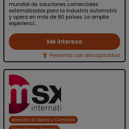
mundial de soluciones comerciales
externalizadas para la industria automotriz
y opera en más de 80 países. La amplia
experienci...
Me interesa
accessibility_new
Personas con discapacidad
Atención al Cliente y Comercio
Consultoría y Asesoría