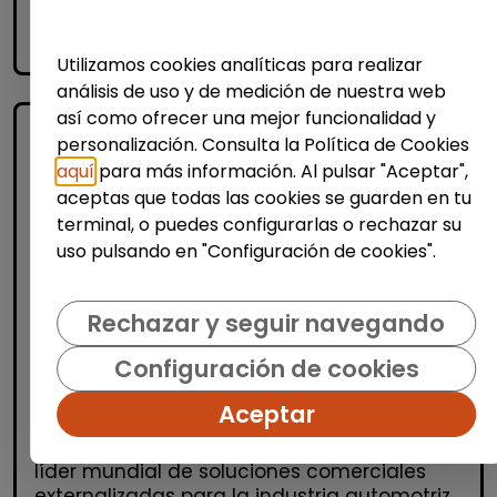
accessibility_new
Personas con discapacidad
Utilizamos cookies analíticas para realizar
análisis de uso y de medición de nuestra web
así como ofrecer una mejor funcionalidad y
personalización. Consulta la Política de Cookies
aquí
para más información. Al pulsar "Aceptar",
aceptas que todas las cookies se guarden en tu
terminal, o puedes configurarlas o rechazar su
uso pulsando en "Configuración de cookies".
Administración, Finanzas y Gestión
Rechazar y seguir navegando
Consultoría y Asesoría
Configuración de cookies
Consultor/a de automoción (Madrid)
MSX Internacional
| España(Madrid)
Aceptar
MSX International Group es el proveedor
líder mundial de soluciones comerciales
externalizadas para la industria automotriz