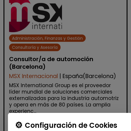
Administración, Finanzas y Gestión
Consultoría y Asesoría
Consultor/a de automoción
(Barcelona)
MSX Internacional
| España(Barcelona)
MSX International Group es el proveedor
líder mundial de soluciones comerciales
externalizadas para la industria automotriz
y opera en más de 80 países. La amplia
experienc...
Configuración de Cookies
Me interesa