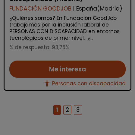
FUNDACIÓN GOODJOB
| España(Madrid)
¿Quiénes somos? En Fundación GoodJob
trabajamos por la inclusión laboral de
PERSONAS CON DISCAPACIDAD en entornos
tecnológicos de primer nivel. ¿...
% de respuesta: 93,75%
Me interesa
accessibility_new
Personas con discapacidad
1
2
3