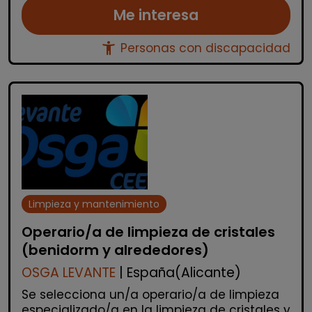
Me interesa
accessibility_new
Personas con discapacidad
Limpieza y mantenimiento
Operario/a de limpieza de cristales
(benidorm y alrededores)
OSGA LEVANTE
| España(Alicante)
Se selecciona un/a operario/a de limpieza
especializado/a en la limpieza de cristales y