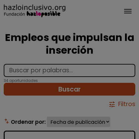
Tog
Empleos que impulsan la
inserción
34 oportunidades
Buscar
Filtros
tune
swap_vert
Ordenar por: