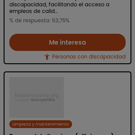
discapacidad, facilitando el acceso a
empleos de calid...
% de respuesta: 93,75%
Me interesa
accessibility_new
Personas con discapacidad
Limpieza y mantenimiento