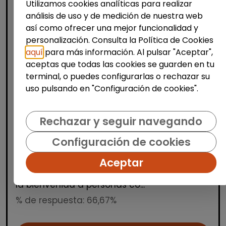
Utilizamos cookies analíticas para realizar
análisis de uso y de medición de nuestra web
así como ofrecer una mejor funcionalidad y
personalización. Consulta la Política de Cookies
aquí
para más información. Al pulsar "Aceptar",
aceptas que todas las cookies se guarden en tu
Producción, Industria y Calidad
terminal, o puedes configurarlas o rechazar su
uso pulsando en "Configuración de cookies".
Operario/a de manipulados
(aranjuez, madrid)
Rechazar y seguir navegando
INTEGRANDES.ORG
| España(Madrid)
Estamos buscando una persona para un
Configuración de cookies
puesto de manipulados en nuestro Centro
Aceptar
Especial de Empleo. Trabajo a turnos en
horario de mañana, tarde y noche. Damos
la bienvenida a personas co...
% de respuesta: 66,67%