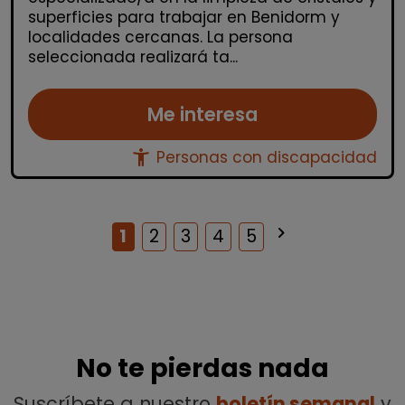
superficies para trabajar en Benidorm y
localidades cercanas. La persona
seleccionada realizará ta...
Me interesa
accessibility_new
Personas con discapacidad
keyboard_arrow_right
Siguiente
1
2
3
4
5
No te pierdas nada
Suscríbete a nuestro
boletín semanal
y