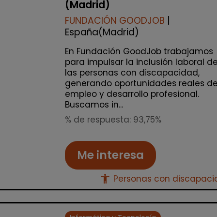
(Madrid)
FUNDACIÓN GOODJOB
|
España(Madrid)
En Fundación GoodJob trabajamos
para impulsar la inclusión laboral d
las personas con discapacidad,
generando oportunidades reales d
empleo y desarrollo profesional.
Buscamos in...
% de respuesta: 93,75%
Me interesa
accessibility_new
Personas con discapac