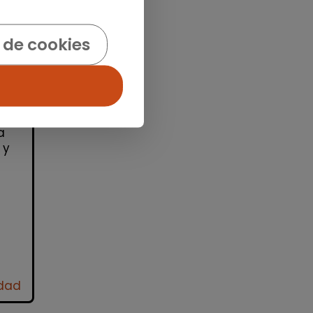
 de cookies
id)
ra
ro
a
 y
idad