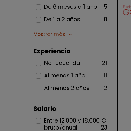
De 6 meses a 1 año
5
De 1 a 2 años
8
Mostrar más
keyboard_arrow_down
Experiencia
No requerida
21
Al menos 1 año
11
Al menos 2 años
2
Salario
Entre 12.000 y 18.000 €
bruto/anual
23