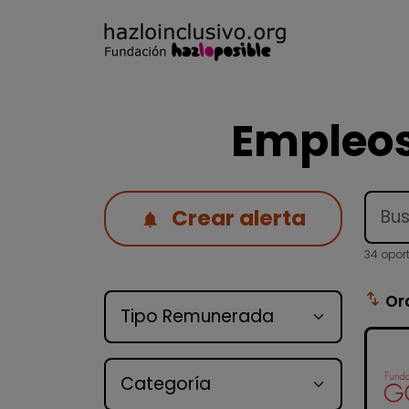
Empleos
Crear alerta
34 opor
Tipo de oferta
swap_vert
Or
Categoría