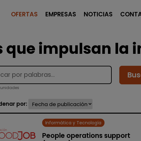
OFERTAS
EMPRESAS
NOTICIAS
CONT
 que impulsan la i
Bus
tunidades
denar por:
Informática y Tecnología
People operations support