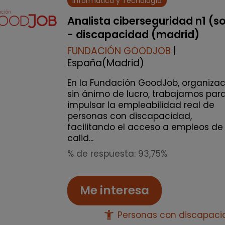
Informática y Tecnología
Analista ciberseguridad n1 (s
- discapacidad (madrid)
FUNDACIÓN GOODJOB
|
España(Madrid)
En la Fundación GoodJob, organizac
sin ánimo de lucro, trabajamos par
impulsar la empleabilidad real de
personas con discapacidad,
facilitando el acceso a empleos de
calid...
% de respuesta: 93,75%
Me interesa
accessibility_new
Personas con discapac