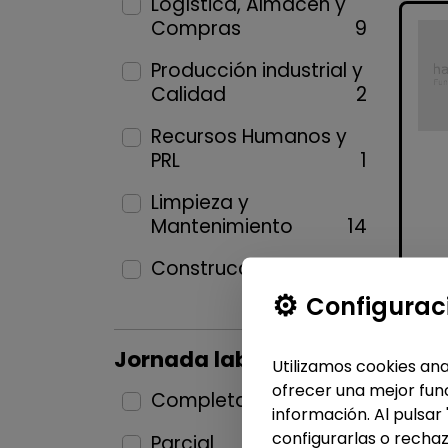
Logística, Almacén y
Compras
9
Producción industrial y
Calidad
2
Recursos Humanos y
PRL
1
Limpieza y
Mantenimiento
14
Construcción y Oficios
1
Configurac
Jornada laboral
Utilizamos cookies ana
ofrecer una mejor func
Completa
27
información. Al pulsar
configurarlas o rechaz
Parcial
7