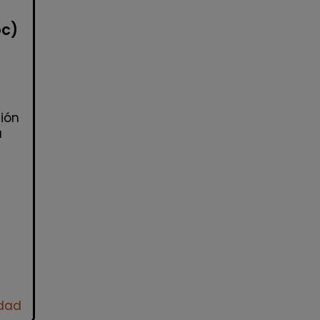
oc)
ión
a
idad