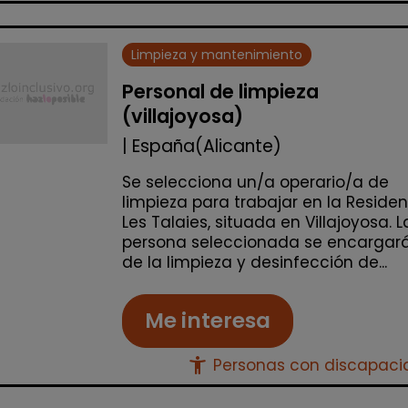
Limpieza y mantenimiento
Personal de limpieza
(villajoyosa)
| España(Alicante)
Se selecciona un/a operario/a de
limpieza para trabajar en la Reside
Les Talaies, situada en Villajoyosa. L
persona seleccionada se encargar
de la limpieza y desinfección de...
Me interesa
accessibility_new
Personas con discapac