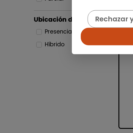
Rechazar 
Ubicación del puesto
Presencial
25
Híbrido
9