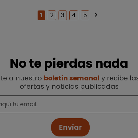
keyboard_arrow_right
Siguiente
1
2
3
4
5
No te pierdas nada
ete a nuestro
boletín semanal
y recibe la
ofertas y noticias publicadas
Enviar