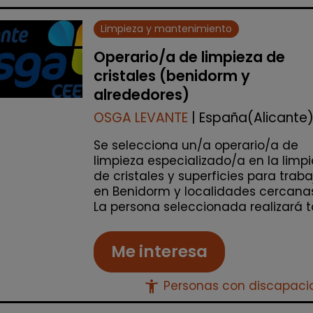
Limpieza y mantenimiento
Operario/a de limpieza de
cristales (benidorm y
alrededores)
OSGA LEVANTE
| España(Alicante
Se selecciona un/a operario/a de
limpieza especializado/a en la limp
de cristales y superficies para traba
en Benidorm y localidades cercanas
La persona seleccionada realizará ta
Me interesa
accessibility_new
Personas con discapac