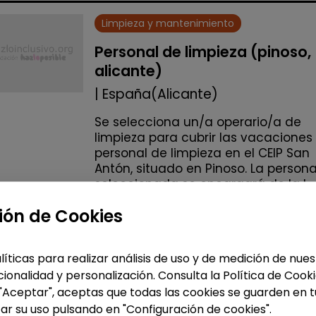
Limpieza y mantenimiento
Personal de limpieza (pinoso,
alicante)
| España(Alicante)
Se selecciona un/a operario/a de
limpieza para cubrir las vacaciones
personal de limpieza en el CEIP San
Antón, situado en Pinoso. La person
seleccionada se encargará de la l...
ión de Cookies
Me interesa
líticas para realizar análisis de uso y de medición de nu
accessibility_new
Personas con discapac
ionalidad y personalización. Consulta la Política de Cook
 "Aceptar", aceptas que todas las cookies se guarden en t
ar su uso pulsando en "Configuración de cookies".