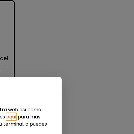
 del
a
estra web así como
idad
ies
aquí
para más
u terminal, o puedes