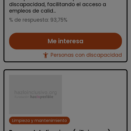
discapacidad, facilitando el acceso a
empleos de calid...
% de respuesta: 93,75%
Me interesa
accessibility_new
Personas con discapacidad
Limpieza y mantenimiento