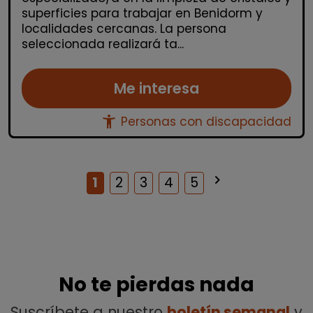
superficies para trabajar en Benidorm y
localidades cercanas. La persona
seleccionada realizará ta...
Me interesa
accessibility_new
Personas con discapacidad
keyboard_arrow_right
Siguiente
1
2
3
4
5
No te pierdas nada
Suscríbete a nuestro
boletín semanal
y