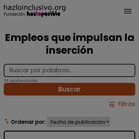
Tog
Empleos que impulsan la
inserción
34 oportunidades
Buscar
Filtros
tune
swap_vert
Ordenar por: