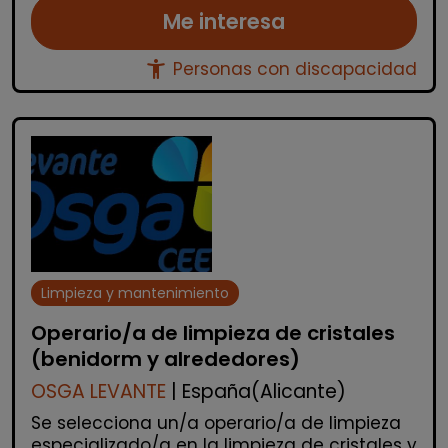
Me interesa
accessibility_new
Personas con discapacidad
Limpieza y mantenimiento
Operario/a de limpieza de cristales
(benidorm y alrededores)
OSGA LEVANTE
| España(Alicante)
Se selecciona un/a operario/a de limpieza
especializado/a en la limpieza de cristales y