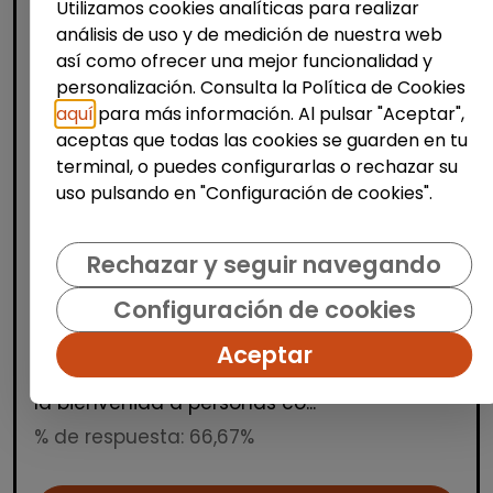
Utilizamos cookies analíticas para realizar
análisis de uso y de medición de nuestra web
así como ofrecer una mejor funcionalidad y
personalización. Consulta la Política de Cookies
aquí
para más información. Al pulsar "Aceptar",
aceptas que todas las cookies se guarden en tu
Producción, Industria y Calidad
terminal, o puedes configurarlas o rechazar su
uso pulsando en "Configuración de cookies".
Operario/a de manipulados
(aranjuez, madrid)
Rechazar y seguir navegando
INTEGRANDES.ORG
| España(Madrid)
Estamos buscando una persona para un
Configuración de cookies
puesto de manipulados en nuestro Centro
Aceptar
Especial de Empleo. Trabajo a turnos en
horario de mañana, tarde y noche. Damos
la bienvenida a personas co...
% de respuesta: 66,67%