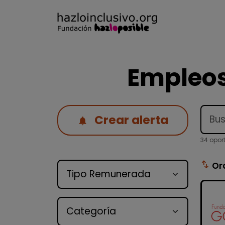
Empleos
Crear alerta
34 opor
Tipo de oferta
swap_vert
Or
Categoría