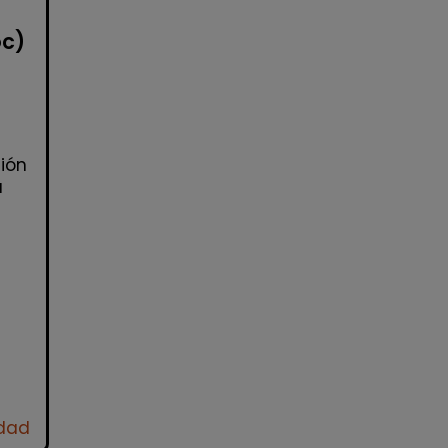
oc)
ión
a
idad