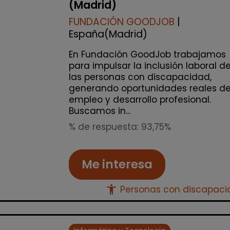
(Madrid)
FUNDACIÓN GOODJOB
|
España(Madrid)
En Fundación GoodJob trabajamos
para impulsar la inclusión laboral d
las personas con discapacidad,
generando oportunidades reales d
empleo y desarrollo profesional.
Buscamos in...
% de respuesta: 93,75%
Me interesa
accessibility_new
Personas con discapac