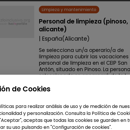
Limpieza y mantenimiento
Personal de limpieza (pinoso,
alicante)
| España(Alicante)
Se selecciona un/a operario/a de
limpieza para cubrir las vacaciones
personal de limpieza en el CEIP San
Antón, situado en Pinoso. La person
seleccionada se encargará de la l...
ión de Cookies
Me interesa
líticas para realizar análisis de uso y de medición de nu
accessibility_new
Personas con discapac
ionalidad y personalización. Consulta la Política de Cook
 "Aceptar", aceptas que todas las cookies se guarden en t
ar su uso pulsando en "Configuración de cookies".