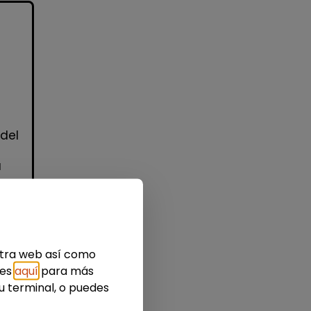
 del
a
estra web así como
idad
ies
aquí
para más
u terminal, o puedes