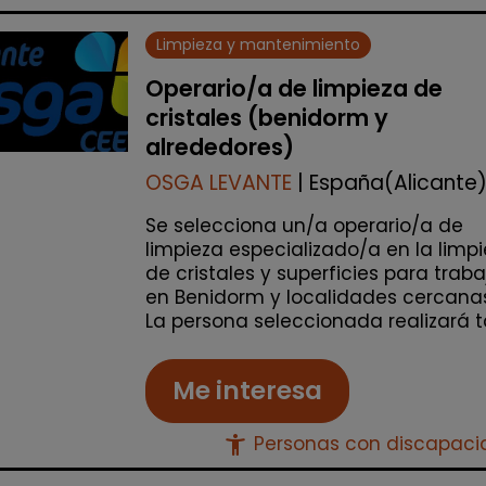
Limpieza y mantenimiento
Operario/a de limpieza de
cristales (benidorm y
alrededores)
OSGA LEVANTE
| España(Alicante
Se selecciona un/a operario/a de
limpieza especializado/a en la limp
de cristales y superficies para traba
en Benidorm y localidades cercanas
La persona seleccionada realizará ta
Me interesa
accessibility_new
Personas con discapac