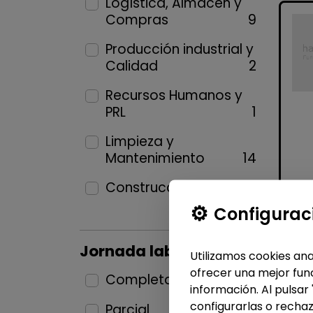
Logística, Almacén y
Compras
9
Producción industrial y
Calidad
2
Recursos Humanos y
PRL
1
Limpieza y
Mantenimiento
14
Construcción y Oficios
1
Configurac
Jornada laboral
Utilizamos cookies ana
ofrecer una mejor func
Completa
27
información. Al pulsar
configurarlas o rechaz
Parcial
7