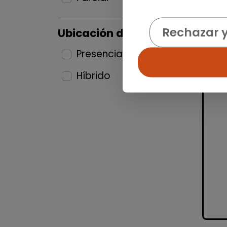
Rechazar 
Ubicación del puesto
Presencial
25
Híbrido
9