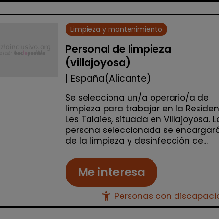
Limpieza y mantenimiento
Personal de limpieza
(villajoyosa)
| España(Alicante)
Se selecciona un/a operario/a de
limpieza para trabajar en la Reside
Les Talaies, situada en Villajoyosa. L
persona seleccionada se encargar
de la limpieza y desinfección de...
Me interesa
accessibility_new
Personas con discapac