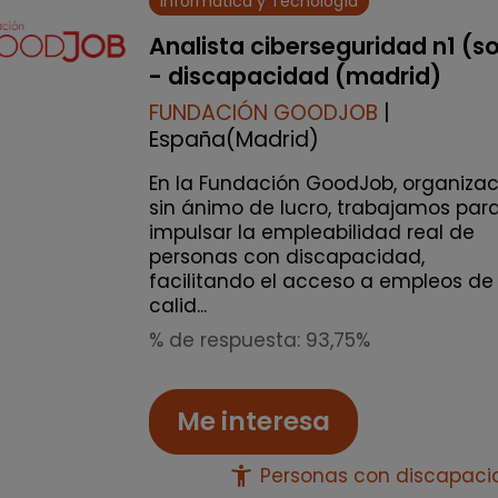
Informática y Tecnología
Analista ciberseguridad n1 (s
- discapacidad (madrid)
FUNDACIÓN GOODJOB
|
España(Madrid)
En la Fundación GoodJob, organizac
sin ánimo de lucro, trabajamos par
impulsar la empleabilidad real de
personas con discapacidad,
facilitando el acceso a empleos de
calid...
% de respuesta: 93,75%
Me interesa
accessibility_new
Personas con discapac