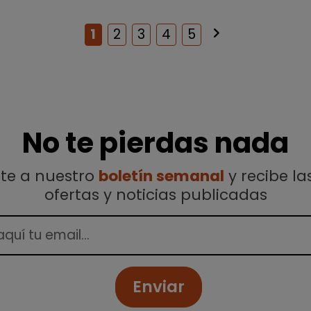
keyboard_arrow_right
Siguiente
1
2
3
4
5
No te pierdas nada
ete a nuestro
boletín semanal
y recibe la
ofertas y noticias publicadas
Enviar