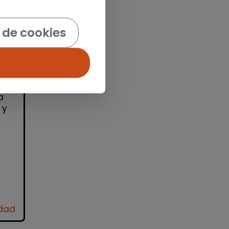
 de cookies
id)
ra
ro
a
 y
idad