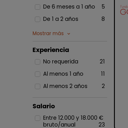
De 6 meses a 1 año
5
De 1 a 2 años
8
Mostrar más
keyboard_arrow_down
Experiencia
No requerida
21
Al menos 1 año
11
Al menos 2 años
2
Salario
Entre 12.000 y 18.000 €
bruto/anual
23