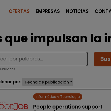
OFERTAS
EMPRESAS
NOTICIAS
CONT
 que impulsan la i
Bus
tunidades
denar por:
Informática y Tecnología
People operations support