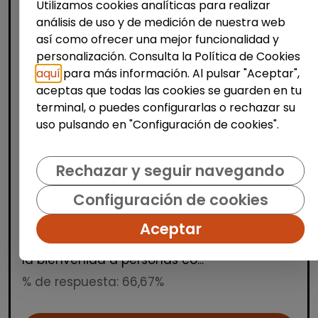
Utilizamos cookies analíticas para realizar
análisis de uso y de medición de nuestra web
así como ofrecer una mejor funcionalidad y
personalización. Consulta la Política de Cookies
aquí
para más información. Al pulsar "Aceptar",
aceptas que todas las cookies se guarden en tu
Producción, Industria y Calidad
terminal, o puedes configurarlas o rechazar su
uso pulsando en "Configuración de cookies".
Operario/a de manipulados
(aranjuez, madrid)
Rechazar y seguir navegando
INTEGRANDES.ORG
| España(Madrid)
Estamos buscando una persona para un
Configuración de cookies
puesto de manipulados en nuestro Centro
Aceptar
Especial de Empleo. Trabajo a turnos en
horario de mañana, tarde y noche. Damos
la bienvenida a personas co...
% de respuesta: 66,67%