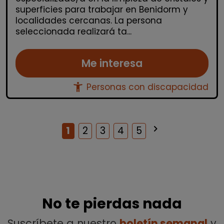
superficies para trabajar en Benidorm y
localidades cercanas. La persona
seleccionada realizará ta...
Me interesa
accessibility_new
Personas con discapacidad
keyboard_arrow_right
Siguiente
1
2
3
4
5
No te pierdas nada
Suscríbete a nuestro
boletín semanal
y