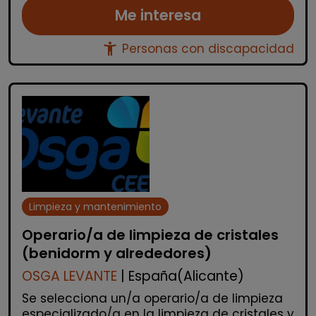
Me interesa
accessibility_new
Personas con discapacidad
Limpieza y mantenimiento
Operario/a de limpieza de cristales
(benidorm y alrededores)
OSGA LEVANTE
| España(Alicante)
Se selecciona un/a operario/a de limpieza
especializado/a en la limpieza de cristales y