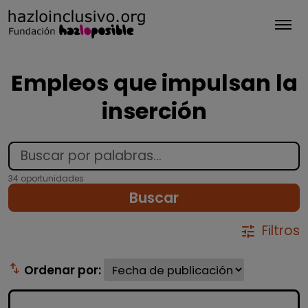
Tog
Empleos que impulsan la
inserción
34 oportunidades
Buscar
Filtros
tune
swap_vert
Ordenar por: