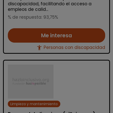
discapacidad, facilitando el acceso a
empleos de calid...
% de respuesta: 93,75%
Me interesa
accessibility_new
Personas con discapacidad
Limpieza y mantenimiento