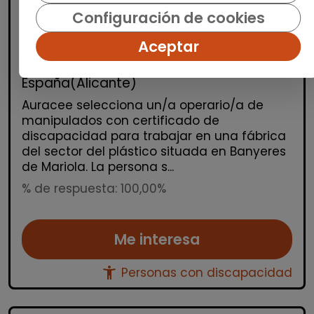
Operario/a industrial de
Configuración de cookies
manipulados - mañanas (banyeres
de mariola)
Aceptar
AURA FACILITY SERVICES S.L.
|
España(Alicante)
Auracee selecciona un/a operario/a de
manipulados con certificado de
discapacidad para trabajar en una fábrica
del sector del plástico situada en Banyeres
de Mariola. La persona s...
% de respuesta: 100,00%
Me interesa
accessibility_new
Personas con discapacidad