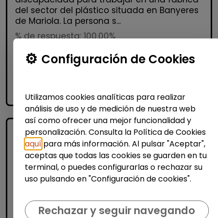
del sector del plástico situada en Banyeres
de Mariola. La persona s...
% de respuesta: 100,00%
Configuración de Cookies
Me interesa
accessibility_new
Personas con discapacidad
Utilizamos cookies analíticas para realizar
análisis de uso y de medición de nuestra web
así como ofrecer una mejor funcionalidad y
personalización. Consulta la Política de Cookies
aquí
para más información. Al pulsar "Aceptar",
aceptas que todas las cookies se guarden en tu
terminal, o puedes configurarlas o rechazar su
uso pulsando en "Configuración de cookies".
Logística, Almacén y Compras
Rechazar y seguir navegando