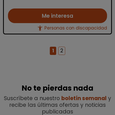
Me interesa
accessibility_new
Personas con discapacidad
1
2
No te pierdas nada
Suscríbete a nuestro
boletín semanal
y
recibe las últimas ofertas y noticias
publicadas