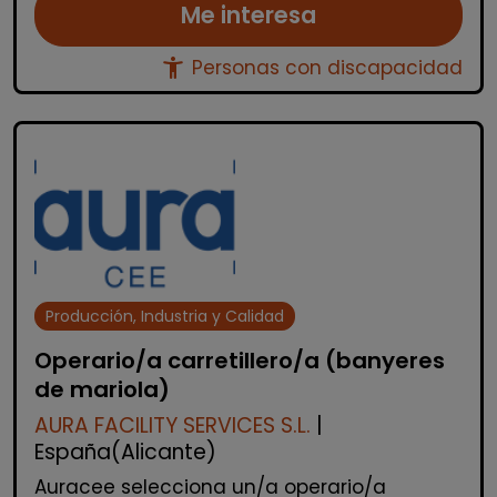
Me interesa
accessibility_new
Personas con discapacidad
Producción, Industria y Calidad
Operario/a carretillero/a (banyeres
de mariola)
AURA FACILITY SERVICES S.L.
|
España(Alicante)
Auracee selecciona un/a operario/a