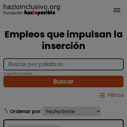
Tog
Empleos que impulsan la
inserción
9 oportunidades
Buscar
Filtros
tune
swap_vert
Ordenar por: