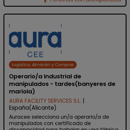
accessibility_new
Logística, Almacén y Compras
Operario/a industrial de
manipulados - tardes(banyeres de
mariola)
AURA FACILITY SERVICES S.L.
|
España(Alicante)
Auracee selecciona un/a operario/a de
manipulados con certificado de
discapacidad para trabajar en una fábrica