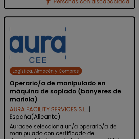
accessibility_new
Personas con discapacidad
Logística, Almacén y Compras
Operario/a de manipulado en
máquina de soplado (banyeres de
mariola)
AURA FACILITY SERVICES S.L.
|
España(Alicante)
Auracee selecciona un/a operario/a de
manipulado con certificado de