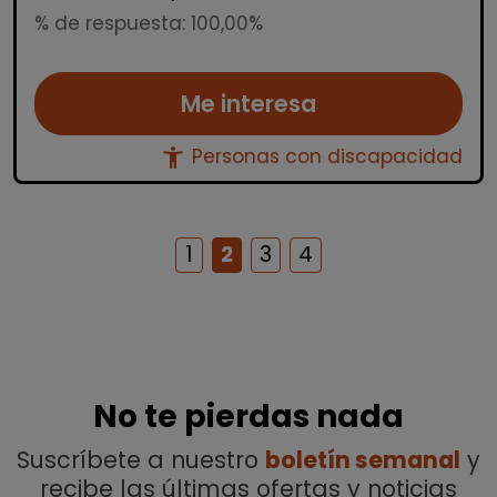
% de respuesta: 100,00%
Me interesa
accessibility_new
Personas con discapacidad
1
2
3
4
No te pierdas nada
Suscríbete a nuestro
boletín semanal
y
recibe las últimas ofertas y noticias