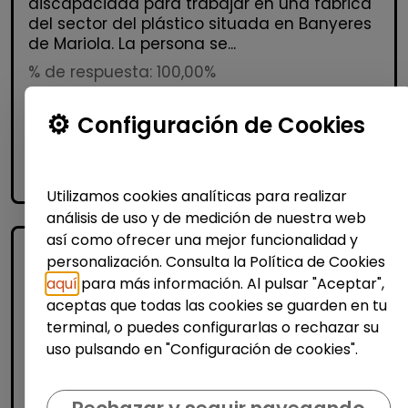
discapacidad para trabajar en una fábrica
del sector del plástico situada en Banyeres
de Mariola. La persona se...
% de respuesta: 100,00%
Configuración de Cookies
Me interesa
accessibility_new
Personas con discapacidad
Utilizamos cookies analíticas para realizar
análisis de uso y de medición de nuestra web
así como ofrecer una mejor funcionalidad y
personalización. Consulta la Política de Cookies
aquí
para más información. Al pulsar "Aceptar",
aceptas que todas las cookies se guarden en tu
terminal, o puedes configurarlas o rechazar su
uso pulsando en "Configuración de cookies".
Logística, Almacén y Compras