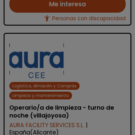
Me interesa
accessibility_new
Personas con discapacidad
Logística, Almacén y Compras
Limpieza y mantenimiento
Operario/a de limpieza - turno de
noche (villajoyosa)
AURA FACILITY SERVICES S.L.
|
España(Alicante)