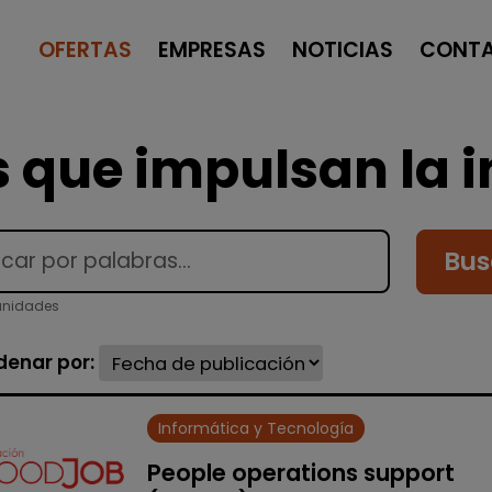
OFERTAS
EMPRESAS
NOTICIAS
CONT
 que impulsan la i
Bus
unidades
denar por:
Informática y Tecnología
People operations support