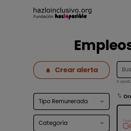
Empleos
Crear alerta
6 oport
Tipo de oferta
swap_vert
Or
Categoría