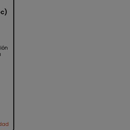
oc)
ión
a
idad