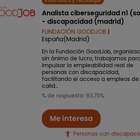
Informática y Tecnología
Analista ciberseguridad n1 (s
- discapacidad (madrid)
FUNDACIÓN GOODJOB
|
España(Madrid)
En la Fundación GoodJob, organizac
sin ánimo de lucro, trabajamos par
impulsar la empleabilidad real de
personas con discapacidad,
facilitando el acceso a empleos de
calid...
% de respuesta: 93,75%
Me interesa
accessibility_new
Personas con discapac