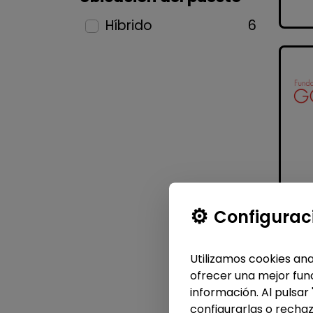
Híbrido
6
Configurac
Utilizamos cookies ana
ofrecer una mejor func
información. Al pulsar
configurarlas o rechaz