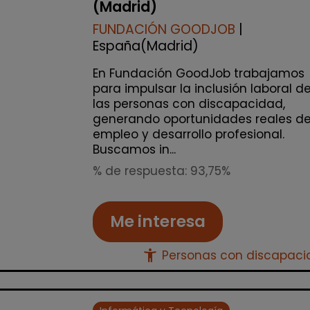
(Madrid)
FUNDACIÓN GOODJOB
|
España(Madrid)
En Fundación GoodJob trabajamos
para impulsar la inclusión laboral d
las personas con discapacidad,
generando oportunidades reales d
empleo y desarrollo profesional.
Buscamos in...
% de respuesta: 93,75%
Me interesa
accessibility_new
Personas con discapac