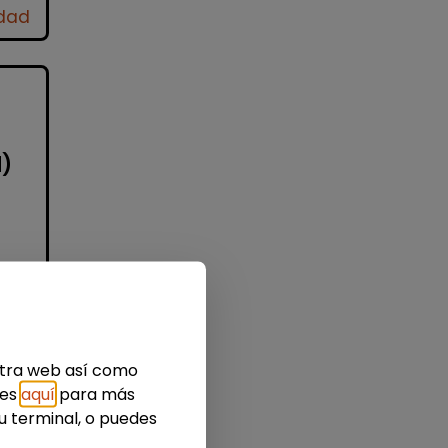
idad
d)
n
estra web así como
ies
aquí
para más
u terminal, o puedes