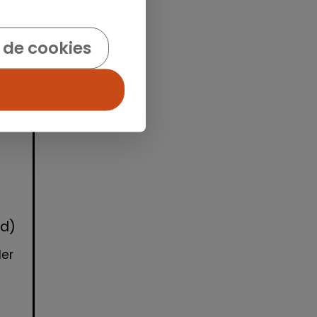
idad
 de cookies
id)
der