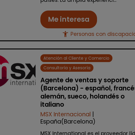
países. La amplia experienci...
Me interesa
accessibility_new
Personas con discapac
Atención al Cliente y Comercio
Consultoría y Asesoría
Agente de ventas y soporte
(Barcelona) - español, francé
alemán, sueco, holandés o
italiano
MSX Internacional
|
España(Barcelona)
MSX International es el proveedor lí