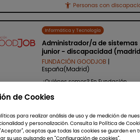
accessibility_new
Personas con discapac
Informática y Tecnología
Administrador/a de sistemas
junior - discapacidad (madri
FUNDACIÓN GOODJOB
|
España(Madrid)
¿Quiénes somos? En Fundación
GoodJob trabajamos por la inclusió
laboral de PERSONAS CON
ión de Cookies
DISCAPACIDAD en entornos
tecnológicos de primer nivel. ¿...
líticas para realizar análisis de uso y de medición de nu
% de respuesta: 93,75%
ionalidad y personalización. Consulta la Política de Cook
 "Aceptar", aceptas que todas las cookies se guarden en t
ar su uso pulsando en "Configuración de cookies".