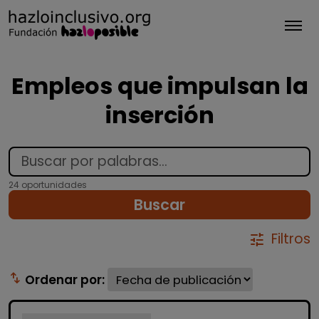
Tog
Empleos que impulsan la
inserción
24 oportunidades
Buscar
Filtros
tune
swap_vert
Ordenar por: