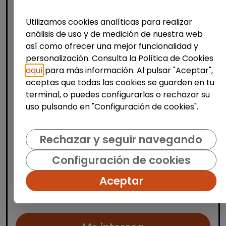
Utilizamos cookies analíticas para realizar
análisis de uso y de medición de nuestra web
así como ofrecer una mejor funcionalidad y
Informática y Tecnología
personalización. Consulta la Política de Cookies
aquí
para más información. Al pulsar "Aceptar",
Programa empleo
aceptas que todas las cookies se guarden en tu
impact#core(empleo tecnológico)
terminal, o puedes configurarlas o rechazar su
discapacidad
uso pulsando en "Configuración de cookies".
FUNDACIÓN GOODJOB
| España(Madrid)
¡Impulsa tu futuro digital con Fundación
Rechazar y seguir navegando
GoodJob! ¿Quieres dar el salto al sector
tecnológico y abrirte a nuevas
Configuración de cookies
oportunidades profesionales? Lanzamos la
10ª edici&...
Aceptar
% de respuesta: 93,75%