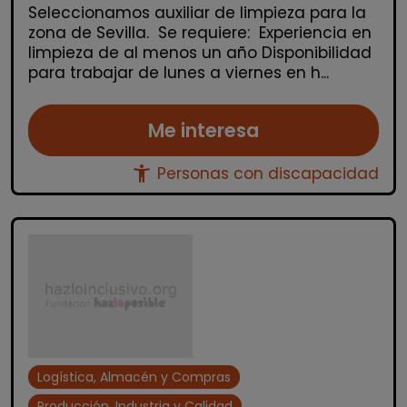
Seleccionamos auxiliar de limpieza para la
zona de Sevilla. Se requiere: Experiencia en
limpieza de al menos un año Disponibilidad
para trabajar de lunes a viernes en h...
Me interesa
accessibility_new
Personas con discapacidad
Logística, Almacén y Compras
Producción, Industria y Calidad