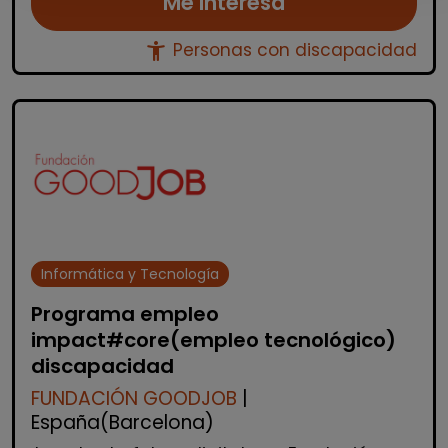
Me interesa
accessibility_new
Personas con discapacidad
Informática y Tecnología
Programa empleo
impact#core(empleo tecnológico)
discapacidad
FUNDACIÓN GOODJOB
|
España(Barcelona)