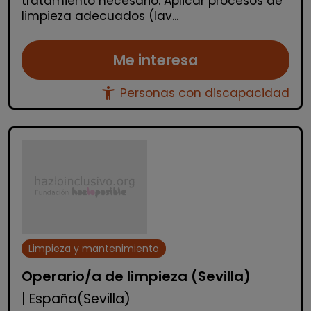
tratamiento necesario. Aplicar procesos de
limpieza adecuados (lav...
Me interesa
accessibility_new
Personas con discapacidad
Limpieza y mantenimiento
Operario/a de limpieza (Sevilla)
| España(Sevilla)