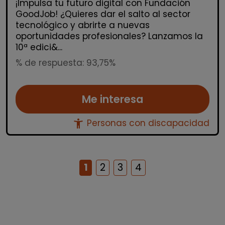
¡Impulsa tu futuro digital con Fundación
GoodJob! ¿Quieres dar el salto al sector
tecnológico y abrirte a nuevas
oportunidades profesionales? Lanzamos la
10ª edici&...
% de respuesta: 93,75%
Me interesa
accessibility_new
Personas con discapacidad
1
2
3
4