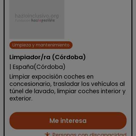
Limpieza y mantenimiento
Limpiador/ra (Córdoba)
| España(Córdoba)
Limpiar expocisión coches en
concesionario, trasladar los vehículos al
túnel de lavado, limpiar coches interior y
exterior.
Me interesa
accessibility_new
Personas con discapacidad