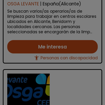
OSGA LEVANTE
| España(Alicante)
Se buscan varios/as operarios/as de
limpieza para trabajar en centros escolares
ubicados en Alicante, Benidorm y
localidades cercanas. Las personas
seleccionadas se encargarán de la limp...
Me interesa
accessibility_new
Personas con discapacidad