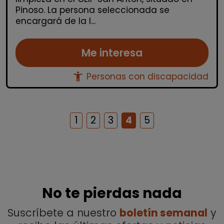
Pinoso. La persona seleccionada se
encargará de la l...
Me interesa
accessibility_new
Personas con discapacidad
1
2
3
4
5
No te pierdas nada
Suscríbete a nuestro
boletín semanal
y