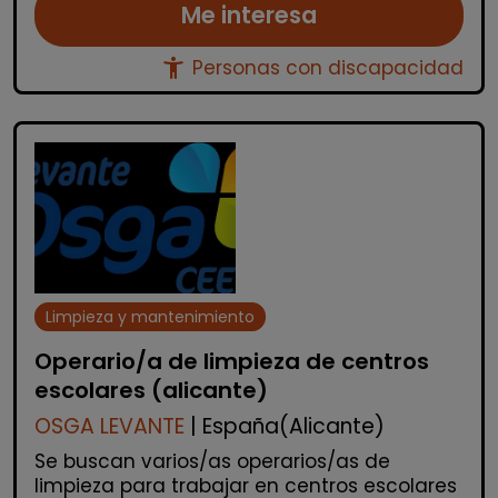
Me interesa
accessibility_new
Personas con discapacidad
Limpieza y mantenimiento
Operario/a de limpieza de centros
escolares (alicante)
OSGA LEVANTE
| España(Alicante)
Se buscan varios/as operarios/as de
limpieza para trabajar en centros escolares