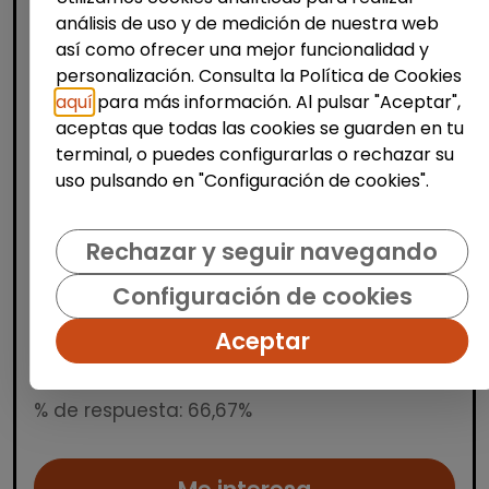
análisis de uso y de medición de nuestra web
así como ofrecer una mejor funcionalidad y
personalización. Consulta la Política de Cookies
aquí
para más información. Al pulsar "Aceptar",
aceptas que todas las cookies se guarden en tu
Producción, Industria y Calidad
terminal, o puedes configurarlas o rechazar su
Operario/a de manipulados
uso pulsando en "Configuración de cookies".
(aranjuez, madrid)
INTEGRANDES.ORG
| España(Madrid)
Rechazar y seguir navegando
Estamos buscando una persona para un
Configuración de cookies
puesto de manipulados en nuestro Centro
Especial de Empleo. Trabajo a turnos en
Aceptar
horario de mañana, tarde y noche. Damos
la bienvenida a personas co...
% de respuesta: 66,67%