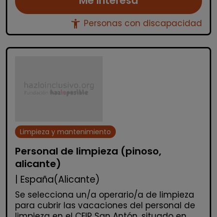
Me interesa
accessibility_new
Personas con discapacidad
Limpieza y mantenimiento
Personal de limpieza (pinoso,
alicante)
| España(Alicante)
Se selecciona un/a operario/a de limpieza
para cubrir las vacaciones del personal de
limpieza en el CEIP San Antón, situado en