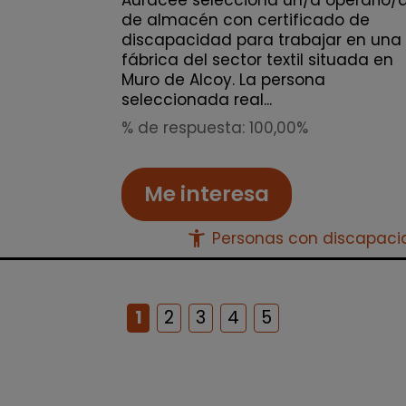
Auracee selecciona un/a operario/
de almacén con certificado de
discapacidad para trabajar en una
fábrica del sector textil situada en
Muro de Alcoy. La persona
seleccionada real...
% de respuesta: 100,00%
Me interesa
accessibility_new
Personas con discapac
1
2
3
4
5