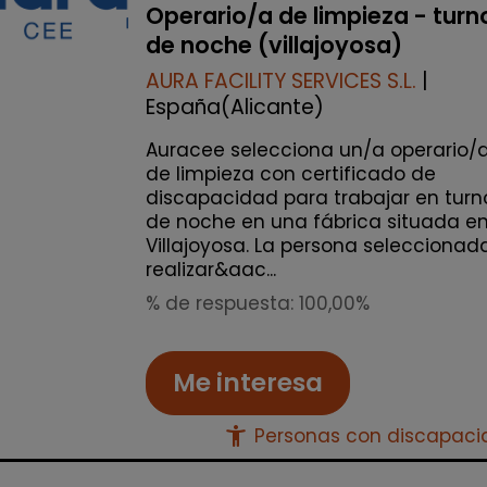
Operario/a de limpieza - turn
de noche (villajoyosa)
AURA FACILITY SERVICES S.L.
|
España(Alicante)
Auracee selecciona un/a operario/
de limpieza con certificado de
discapacidad para trabajar en turn
de noche en una fábrica situada e
Villajoyosa. La persona seleccionad
realizar&aac...
% de respuesta: 100,00%
Me interesa
accessibility_new
Personas con discapac