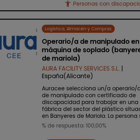
accessibility_new
Personas con discapac
Logística, Almacén y Compras
Operario/a de manipulado en
máquina de soplado (banyer
de mariola)
AURA FACILITY SERVICES S.L.
|
España(Alicante)
Auracee selecciona un/a operario/
de manipulado con certificado de
discapacidad para trabajar en una
fábrica del sector del plástico situ
en Banyeres de Mariola. La persona s
% de respuesta: 100,00%