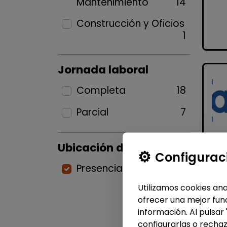
Mantenimiento
14
Construcción y Oficios
1
Jornada laboral
Completa
18
Parcial
7
Ubicación del puesto
Configurac
Presencial
25
Utilizamos cookies ana
ofrecer una mejor func
información. Al pulsar
configurarlas o rechaz