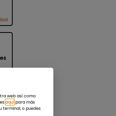
idad
res
a
estra web así como
ies
aquí
para más
ada
u terminal, o puedes
..