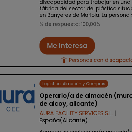
discapacidad para trabajar en una
fábrica del sector del plástico situ
en Banyeres de Mariola. La persona s.
% de respuesta: 100,00%
Me interesa
accessibility_new
Personas con discapac
Logística, Almacén y Compras
Operario/a de almacén (mur
de alcoy, alicante)
AURA FACILITY SERVICES S.L.
|
España(Alicante)