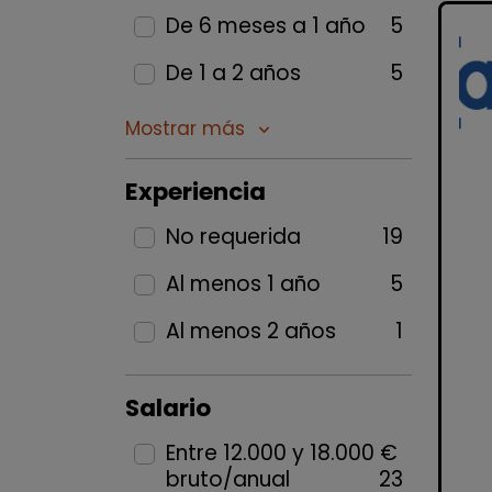
De 6 meses a 1 año
5
De 1 a 2 años
5
Mostrar más
keyboard_arrow_down
Experiencia
No requerida
19
Al menos 1 año
5
Al menos 2 años
1
Salario
Entre 12.000 y 18.000 €
bruto/anual
23