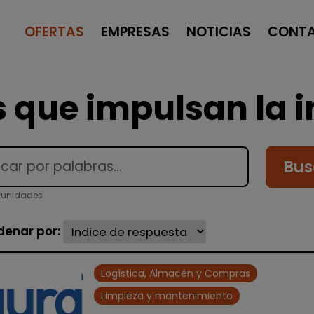
OFERTAS
EMPRESAS
NOTICIAS
CONT
 que impulsan la i
Bus
tunidades
denar por:
Logística, Almacén y Compras
Limpieza y mantenimiento