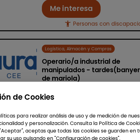
Me interesa
accessibility_new
Personas con discapac
Logística, Almacén y Compras
Operario/a industrial de
manipulados - tardes(banye
de mariola)
AURA FACILITY SERVICES S.L.
|
ión de Cookies
España(Alicante)
Auracee selecciona un/a operario/
de manipulados con certificado de
líticas para realizar análisis de uso y de medición de nu
discapacidad para trabajar en una
ionalidad y personalización. Consulta la Política de Cook
fábrica del sector del plástico situ
 "Aceptar", aceptas que todas las cookies se guarden en t
en Banyeres de Mariola. La persona s.
ar su uso pulsando en "Configuración de cookies".