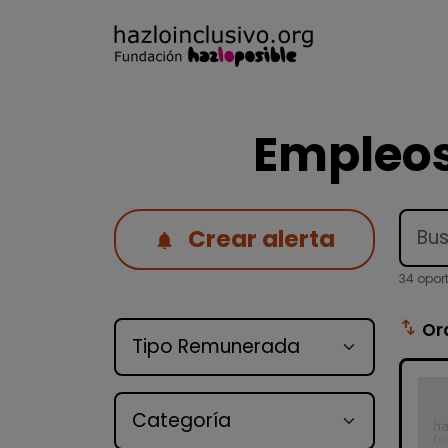
Empleos
Crear alerta
34 opor
Tipo de oferta
swap_vert
Or
Categoría