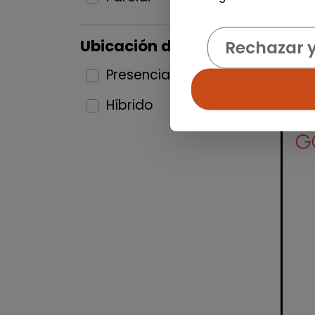
Ubicación del puesto
Rechazar 
Presencial
25
Híbrido
9