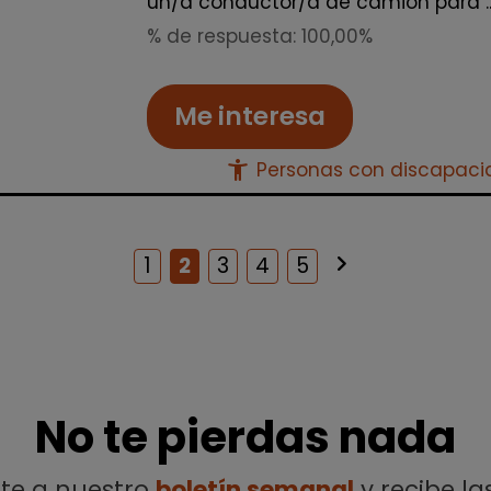
un/a conductor/a de camión para ..
% de respuesta: 100,00%
Me interesa
accessibility_new
Personas con discapac
keyboard_arrow_right
Siguiente
1
2
3
4
5
No te pierdas nada
ete a nuestro
boletín semanal
y recibe la