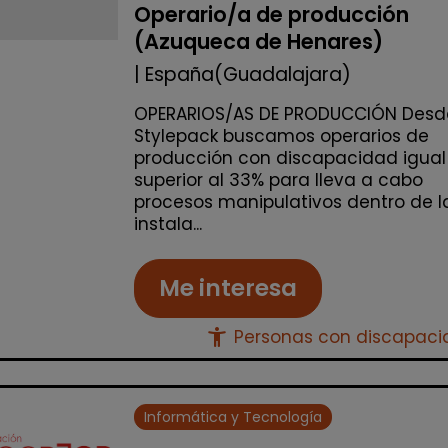
Operario/a de producción
(Azuqueca de Henares)
| España(Guadalajara)
OPERARIOS/AS DE PRODUCCIÓN Desd
Stylepack buscamos operarios de
producción con discapacidad igual
superior al 33% para lleva a cabo
procesos manipulativos dentro de l
instala...
Me interesa
accessibility_new
Personas con discapac
Informática y Tecnología