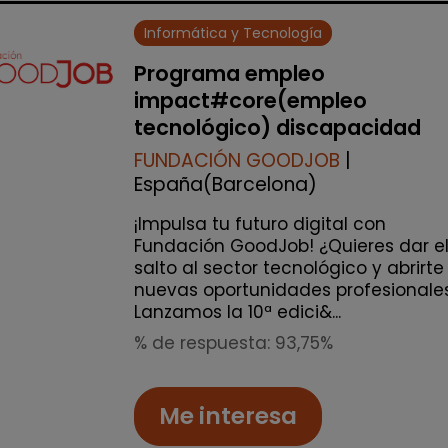
Informática y Tecnología
Programa empleo
impact#core(empleo
tecnológico) discapacidad
FUNDACIÓN GOODJOB
|
España(Barcelona)
¡Impulsa tu futuro digital con
Fundación GoodJob! ¿Quieres dar e
salto al sector tecnológico y abrirte
nuevas oportunidades profesionale
Lanzamos la 10ª edici&...
% de respuesta: 93,75%
Me interesa