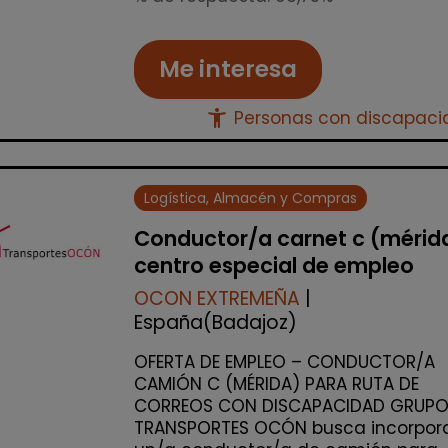
Me interesa
accessibility_new
Personas con discapac
Logística, Almacén y Compras
Conductor/a carnet c (mérid
centro especial de empleo
OCON EXTREMEÑA
|
España(Badajoz)
OFERTA DE EMPLEO – CONDUCTOR/A
CAMIÓN C (MÉRIDA) PARA RUTA DE
CORREOS CON DISCAPACIDAD GRUP
TRANSPORTES OCÓN busca incorpor