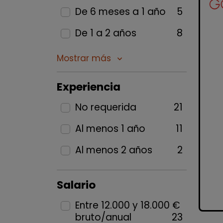
De 6 meses a 1 año
5
De 1 a 2 años
8
Mostrar más
keyboard_arrow_down
Experiencia
No requerida
21
Al menos 1 año
11
Al menos 2 años
2
Salario
Entre 12.000 y 18.000 €
bruto/anual
23