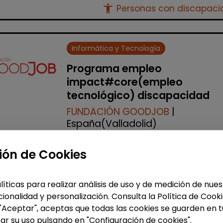
accessibility_new
Personas con discapac
Informática y Tecnología
Programa empleo
impact#core(empleo
tecnológico) discapacidad
FUNDACIÓN GOODJOB
|
España(Valladolid)
¡Impulsa tu futuro digital con
ión de Cookies
Fundación GoodJob! ¿Quieres dar e
salto al sector tecnológico y abrirte
nuevas oportunidades profesionale
líticas para realizar análisis de uso y de medición de nu
Lanzamos la 10ª edici&...
ionalidad y personalización. Consulta la Política de Cook
% de respuesta: 93,75%
 "Aceptar", aceptas que todas las cookies se guarden en t
ar su uso pulsando en "Configuración de cookies".