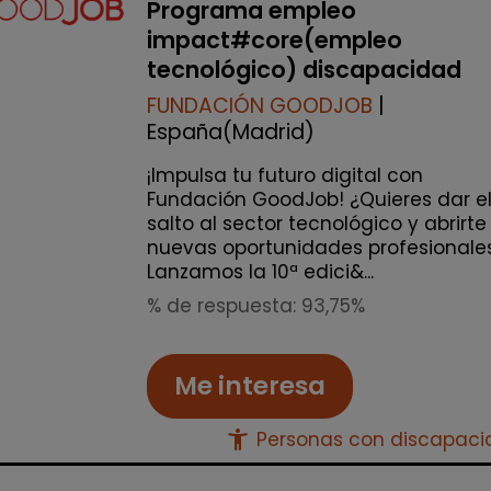
Programa empleo
impact#core(empleo
tecnológico) discapacidad
FUNDACIÓN GOODJOB
|
España(Madrid)
¡Impulsa tu futuro digital con
Fundación GoodJob! ¿Quieres dar e
salto al sector tecnológico y abrirte
nuevas oportunidades profesionale
Lanzamos la 10ª edici&...
% de respuesta: 93,75%
Me interesa
accessibility_new
Personas con discapac