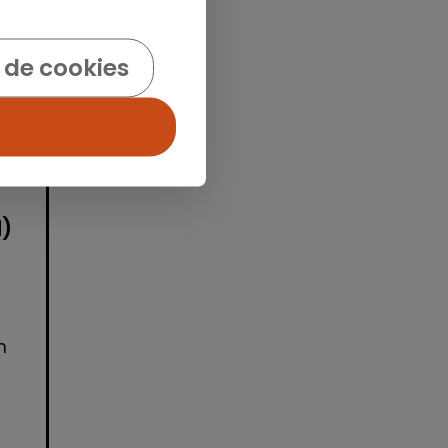
 de cookies
idad
d)
n