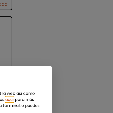
idad
l
 a
s?
estra web así como
ies
aquí
para más
u terminal, o puedes