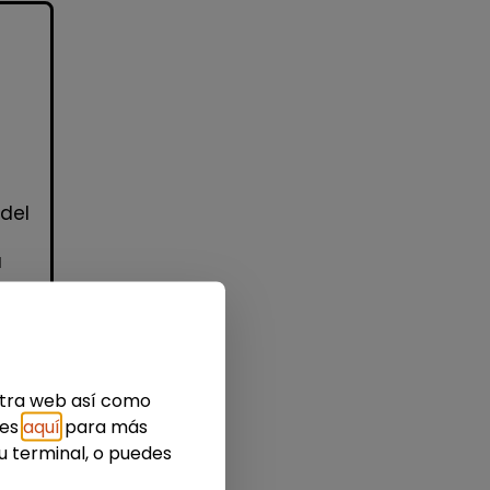
 del
a
estra web así como
idad
ies
aquí
para más
u terminal, o puedes