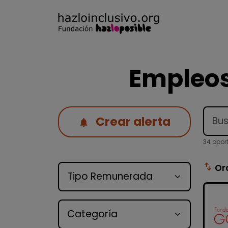
Empleos
Crear alerta
34 opor
Tipo de oferta
swap_vert
Or
Categoría