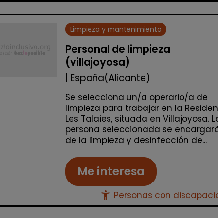
Limpieza y mantenimiento
Personal de limpieza
(villajoyosa)
| España(Alicante)
Se selecciona un/a operario/a de
limpieza para trabajar en la Reside
Les Talaies, situada en Villajoyosa. L
persona seleccionada se encargar
de la limpieza y desinfección de...
Me interesa
accessibility_new
Personas con discapac