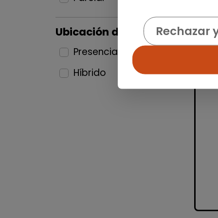
Rechazar 
Ubicación del puesto
Presencial
25
Híbrido
9