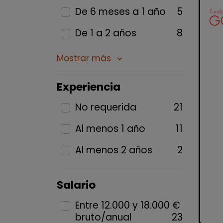
De 6 meses a 1 año
5
De 1 a 2 años
8
Mostrar más
keyboard_arrow_down
Experiencia
No requerida
21
Al menos 1 año
11
Al menos 2 años
2
Salario
Entre 12.000 y 18.000 €
bruto/anual
23