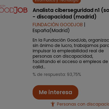
Informática y Tecnología
Analista ciberseguridad n1 (s
- discapacidad (madrid)
FUNDACIÓN GOODJOB
|
España(Madrid)
En la Fundación GoodJob, organizac
sin ánimo de lucro, trabajamos par
impulsar la empleabilidad real de
personas con discapacidad,
facilitando el acceso a empleos de
calid...
% de respuesta: 93,75%
Me interesa
accessibility_new
Personas con discapac