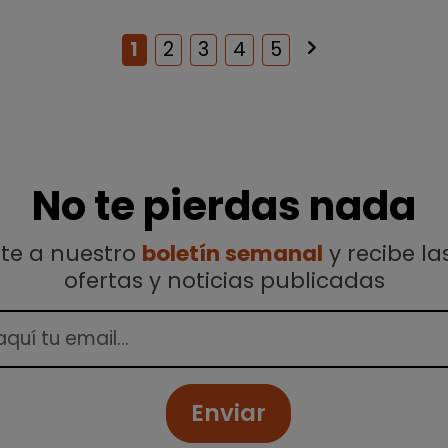
keyboard_arrow_right
Siguiente
1
2
3
4
5
No te pierdas nada
ete a nuestro
boletín semanal
y recibe la
ofertas y noticias publicadas
Enviar