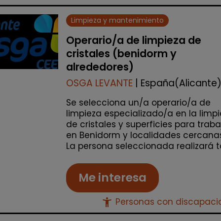
Limpieza y mantenimiento
Operario/a de limpieza de
cristales (benidorm y
alrededores)
OSGA LEVANTE
| España(Alicante
Se selecciona un/a operario/a de
limpieza especializado/a en la limp
de cristales y superficies para traba
en Benidorm y localidades cercanas
La persona seleccionada realizará ta
Me interesa
accessibility_new
Personas con discapac