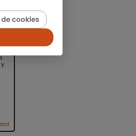
 de cookies
id)
ra
ro
a
 y
idad