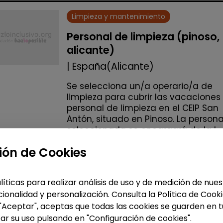
Limpieza y mantenimiento
Personal de limpieza (pinoso,
alicante)
| España(Alicante)
Se selecciona un/a operario/a de
limpieza para cubrir las vacaciones
personal de limpieza en el CEIP San
Antón, situado en Pinoso. La person
seleccionada se encargará de la l...
ión de Cookies
Me interesa
líticas para realizar análisis de uso y de medición de nu
accessibility_new
Personas con discapac
ionalidad y personalización. Consulta la Política de Cook
 "Aceptar", aceptas que todas las cookies se guarden en t
ar su uso pulsando en "Configuración de cookies".