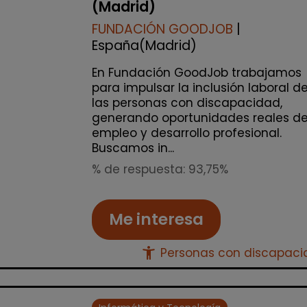
(Madrid)
FUNDACIÓN GOODJOB
|
España(Madrid)
En Fundación GoodJob trabajamos
para impulsar la inclusión laboral d
las personas con discapacidad,
generando oportunidades reales d
empleo y desarrollo profesional.
Buscamos in...
% de respuesta: 93,75%
Me interesa
accessibility_new
Personas con discapac