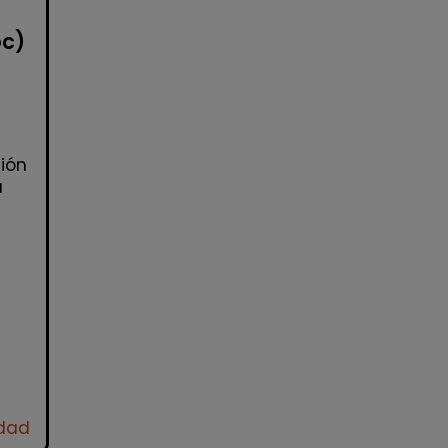
oc)
ión
a
idad