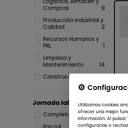
Logística, Almacén y
Compras
9
Producción industrial y
Calidad
2
Recursos Humanos y
PRL
1
Limpieza y
Mantenimiento
14
Construcción y Oficios
1
Configurac
Jornada laboral
Utilizamos cookies ana
ofrecer una mejor func
Completa
27
información. Al pulsar
configurarlas o rechaz
Parcial
7