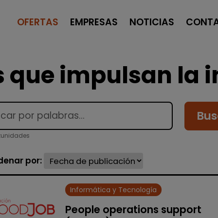
OFERTAS
EMPRESAS
NOTICIAS
CONT
 que impulsan la i
Bus
tunidades
denar por:
Informática y Tecnología
People operations support