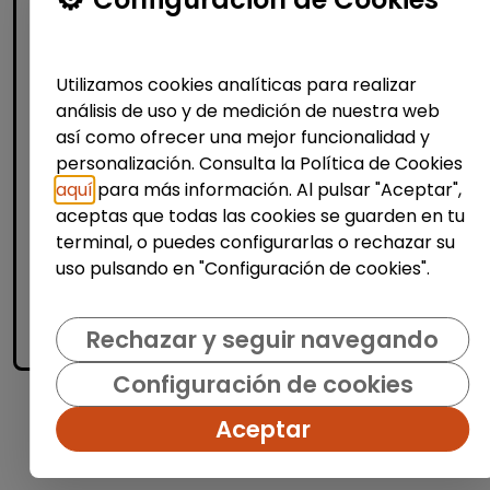
CEE Facilitadores de Empleo e Inserción
Valencia
| España(Valencia)
La persona seleccionada se encargará de
Utilizamos cookies analíticas para realizar
confeccionar ofertas gastronómicas y
análisis de uso y de medición de nuestra web
determinar la calidad de las materias
así como ofrecer una mejor funcionalidad y
primas, satisfaciendo las necesidades del
personalización. Consulta la Política de Cookies
cliente. También s...
aquí
para más información. Al pulsar "Aceptar",
% de respuesta: 100,00%
aceptas que todas las cookies se guarden en tu
terminal, o puedes configurarlas o rechazar su
uso pulsando en "Configuración de cookies".
Me interesa
Rechazar y seguir navegando
accessibility_new
Personas con discapacidad
Configuración de cookies
Aceptar
1