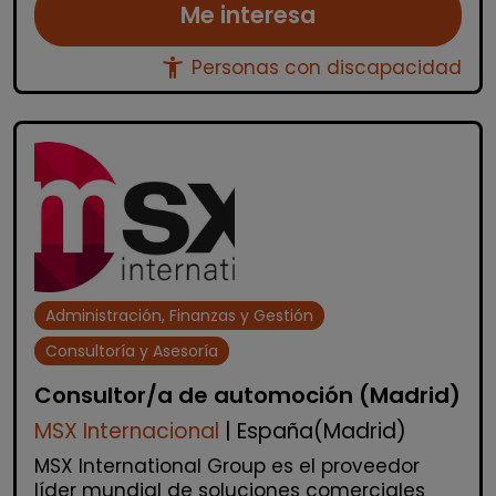
Me interesa
accessibility_new
Personas con discapacidad
Administración, Finanzas y Gestión
Consultoría y Asesoría
Consultor/a de automoción (Madrid)
MSX Internacional
| España(Madrid)
MSX International Group es el proveedor
líder mundial de soluciones comerciales