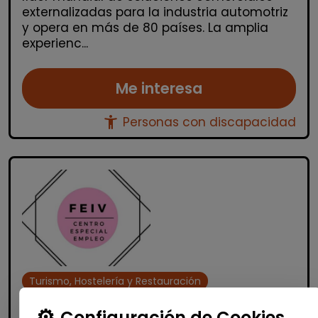
externalizadas para la industria automotriz
y opera en más de 80 países. La amplia
experienc...
Me interesa
accessibility_new
Personas con discapacidad
Turismo, Hostelería y Restauración
Cocinero/a (valència)
Configuración de Cookies