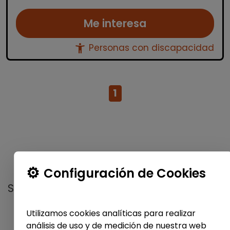
Me interesa
accessibility_new
Personas con discapacidad
1
No te pierdas nada
Configuración de Cookies
Suscríbete a nuestro
boletín semanal
y
recibe las últimas ofertas y noticias
Utilizamos cookies analíticas para realizar
publicadas
análisis de uso y de medición de nuestra web