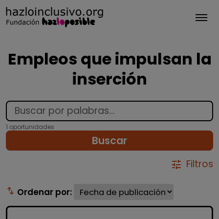
Tog
Empleos que impulsan la
inserción
1 oportunidades
Buscar
Filtros
tune
swap_vert
Ordenar por: