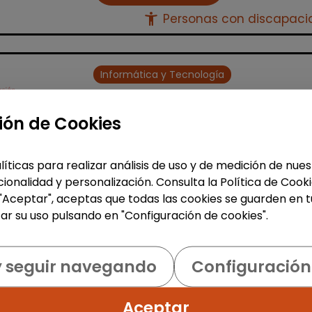
accessibility_new
Personas con discapac
Informática y Tecnología
Programa empleo
ión de Cookies
impact#core(empleo
tecnológico) discapacidad
FUNDACIÓN GOODJOB
|
líticas para realizar análisis de uso y de medición de nu
España(Madrid)
ionalidad y personalización. Consulta la Política de Cook
 "Aceptar", aceptas que todas las cookies se guarden en t
¡Impulsa tu futuro digital con
ar su uso pulsando en "Configuración de cookies".
Fundación GoodJob! ¿Quieres dar e
salto al sector tecnológico y abrirte
nuevas oportunidades profesionale
y seguir navegando
Configuración
Lanzamos la 10ª edici&...
% de respuesta: 93,75%
Aceptar