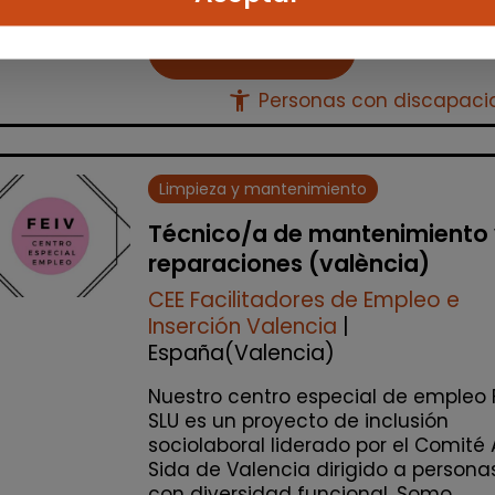
Me interesa
accessibility_new
Personas con discapac
Limpieza y mantenimiento
Técnico/a de mantenimiento
reparaciones (valència)
CEE Facilitadores de Empleo e
Inserción Valencia
|
España(Valencia)
Nuestro centro especial de empleo 
SLU es un proyecto de inclusión
sociolaboral liderado por el Comité 
Sida de Valencia dirigido a persona
con diversidad funcional. Somo...