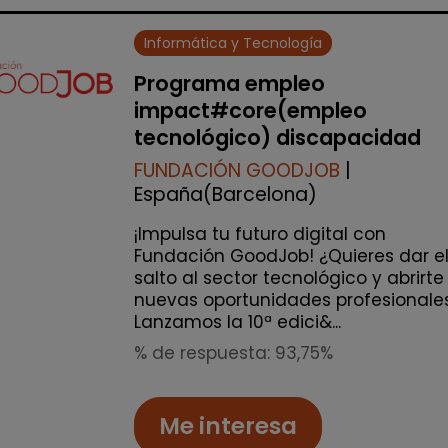
Informática y Tecnología
Programa empleo
impact#core(empleo
tecnológico) discapacidad
FUNDACIÓN GOODJOB
|
España(Barcelona)
¡Impulsa tu futuro digital con
Fundación GoodJob! ¿Quieres dar e
salto al sector tecnológico y abrirte
nuevas oportunidades profesionale
Lanzamos la 10ª edici&...
% de respuesta: 93,75%
Me interesa