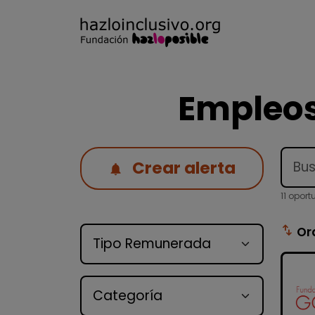
Empleos
Crear alerta
11 opor
Tipo de oferta
swap_vert
Or
Categoría