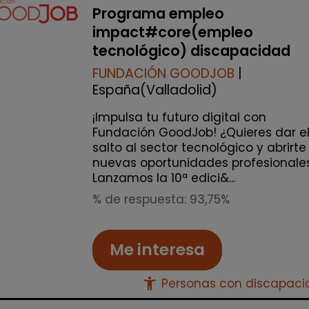
Programa empleo
impact#core(empleo
tecnológico) discapacidad
FUNDACIÓN GOODJOB
|
España(Valladolid)
¡Impulsa tu futuro digital con
Fundación GoodJob! ¿Quieres dar e
salto al sector tecnológico y abrirte
nuevas oportunidades profesionale
Lanzamos la 10ª edici&...
% de respuesta: 93,75%
Me interesa
accessibility_new
Personas con discapac