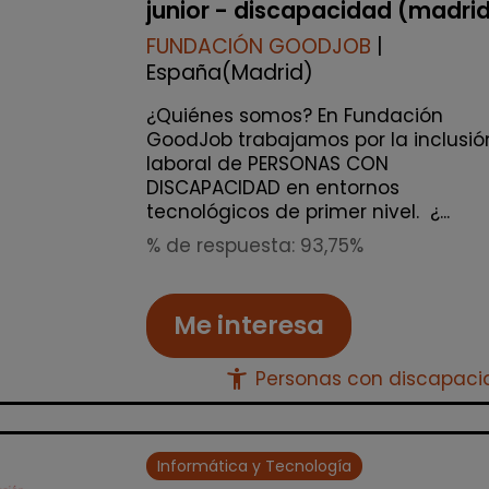
junior - discapacidad (madri
FUNDACIÓN GOODJOB
|
España(Madrid)
¿Quiénes somos? En Fundación
GoodJob trabajamos por la inclusió
laboral de PERSONAS CON
DISCAPACIDAD en entornos
tecnológicos de primer nivel. ¿...
% de respuesta: 93,75%
Me interesa
accessibility_new
Personas con discapac
Informática y Tecnología