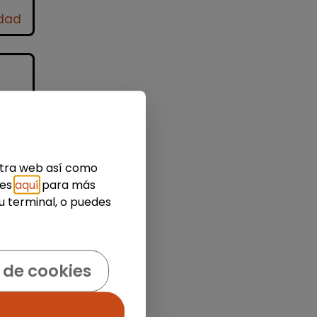
idad
estra web así como
ies
aquí
para más
u terminal, o puedes
l
 a
s?
 de cookies